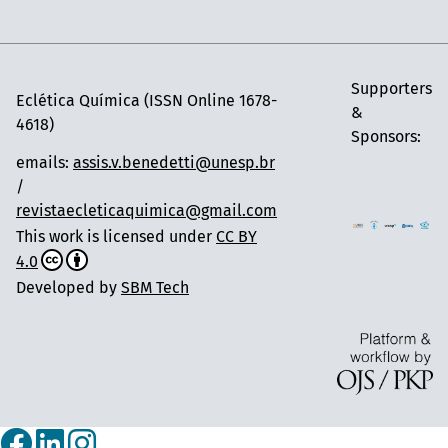
Supporters
Eclética Química (ISSN Online 1678-
&
4618)
Sponsors:
emails:
assis.v.benedetti@unesp.br
/
revistaecleticaquimica@gmail.com
This work is licensed under
CC BY
4.0
Developed by
SBM Tech