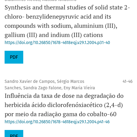
Synthesis and thermal studies of solid state 2-
chloro- benzylidenepyruvic acid and its
compounds with sodium, aluminium (III),
gallium (III) and indium (III) cations
https://doi.org/10.26850/1678-4618eqj.v29.1.2004.p31-40
PDF
Sandro Xavier de Campos, Sérgio Marcos
41-46
Sanches, Sandra Zago Falone, Eny Maria Vieira
Influência da taxa de dose na degradação do
herbicida ácido diclorofenóxiacético (2,4-d)
por meio da radiação gama do cobalto-60
https://doi.org/10.26850/1678-4618eqj.v29.1.2004.p41-46
PDF