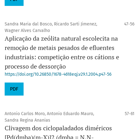
Sandra Maria dal Bosco, Ricardo Sarti Jimenez,
47-56
Wagner Alves Carvalho
Aplicação da zeólita natural escolecita na
remoção de metais pesados de efluentes
industriais: competição entre os cátions e
processo de dessorção
https://doi.org/10.26850/1678-4618eqj.v29.1.2004.p47-56
PDF
Antonio Carlos Moro, Antonio Eduardo Mauro,
57-61
Sandra Regina Ananias
Clivagem dos ciclopaladados diméricos
[Pd(dmba)(m-X)]2 (dmba = N,N-