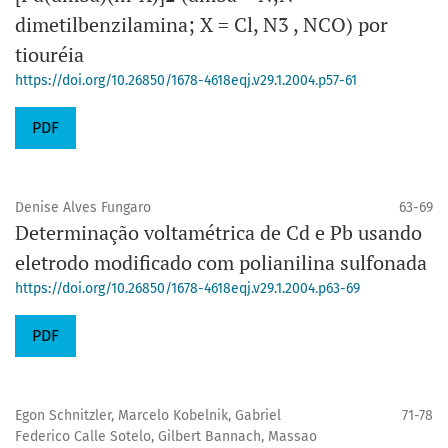
dimetilbenzilamina; X = Cl, N3 , NCO) por
tiouréia
https://doi.org/10.26850/1678-4618eqj.v29.1.2004.p57-61
PDF
Denise Alves Fungaro
63-69
Determinação voltamétrica de Cd e Pb usando
eletrodo modificado com polianilina sulfonada
https://doi.org/10.26850/1678-4618eqj.v29.1.2004.p63-69
PDF
Egon Schnitzler, Marcelo Kobelnik, Gabriel
71-78
Federico Calle Sotelo, Gilbert Bannach, Massao