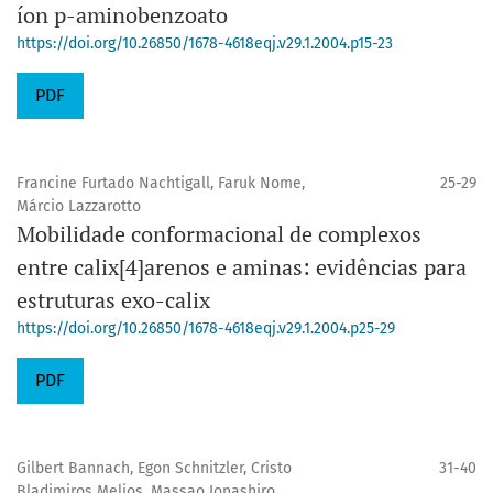
íon p-aminobenzoato
https://doi.org/10.26850/1678-4618eqj.v29.1.2004.p15-23
PDF
Francine Furtado Nachtigall, Faruk Nome,
25-29
Márcio Lazzarotto
Mobilidade conformacional de complexos
entre calix[4]arenos e aminas: evidências para
estruturas exo-calix
https://doi.org/10.26850/1678-4618eqj.v29.1.2004.p25-29
PDF
Gilbert Bannach, Egon Schnitzler, Cristo
31-40
Bladimiros Melios, Massao Ionashiro