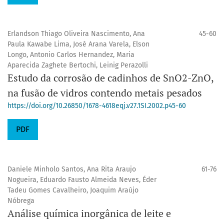
Erlandson Thiago Oliveira Nascimento, Ana
45-60
Paula Kawabe Lima, José Arana Varela, Elson
Longo, Antonio Carlos Hernandez, Maria
Aparecida Zaghete Bertochi, Leinig Perazolli
Estudo da corrosão de cadinhos de SnO2-ZnO,
na fusão de vidros contendo metais pesados
https://doi.org/10.26850/1678-4618eqj.v27.1SI.2002.p45-60
PDF
Daniele Minholo Santos, Ana Rita Araujo
61-76
Nogueira, Eduardo Fausto Almeida Neves, Éder
Tadeu Gomes Cavalheiro, Joaquim Araújo
Nóbrega
Análise química inorgânica de leite e