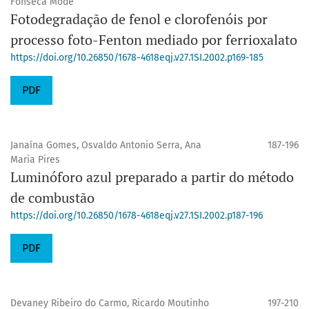
Fonseca Modé
Fotodegradação de fenol e clorofenóis por
processo foto-Fenton mediado por ferrioxalato
https://doi.org/10.26850/1678-4618eqj.v27.1SI.2002.p169-185
PDF
Janaína Gomes, Osvaldo Antonio Serra, Ana
187-196
Maria Pires
Luminóforo azul preparado a partir do método
de combustão
https://doi.org/10.26850/1678-4618eqj.v27.1SI.2002.p187-196
PDF
Devaney Ribeiro do Carmo, Ricardo Moutinho
197-210