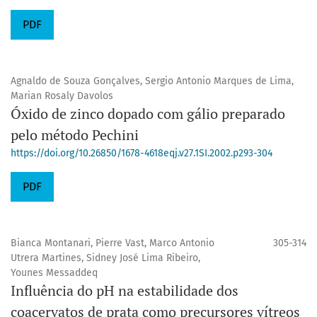
PDF
Agnaldo de Souza Gonçalves, Sergio Antonio Marques de Lima,
Marian Rosaly Davolos
Óxido de zinco dopado com gálio preparado
pelo método Pechini
https://doi.org/10.26850/1678-4618eqj.v27.1SI.2002.p293-304
PDF
Bianca Montanari, Pierre Vast, Marco Antonio
305-314
Utrera Martines, Sidney José Lima Ribeiro,
Younes Messaddeq
Influência do pH na estabilidade dos
coacervatos de prata como precursores vítreos