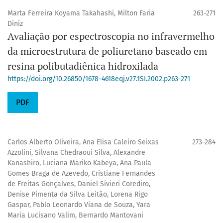
Marta Ferreira Koyama Takahashi, Milton Faria
263-271
Diniz
Avaliação por espectroscopia no infravermelho
da microestrutura de poliuretano baseado em
resina polibutadiênica hidroxilada
https://doi.org/10.26850/1678-4618eqj.v27.1SI.2002.p263-271
PDF
Carlos Alberto Oliveira, Ana Elisa Caleiro Seixas
273-284
Azzolini, Silvana Chedraoui Silva, Alexandre
Kanashiro, Luciana Mariko Kabeya, Ana Paula
Gomes Braga de Azevedo, Cristiane Fernandes
de Freitas Gonçalves, Daniel Sivieri Corediro,
Denise Pimenta da Silva Leitão, Lorena Rigo
Gaspar, Pablo Leonardo Viana de Souza, Yara
Maria Lucisano Valim, Bernardo Mantovani