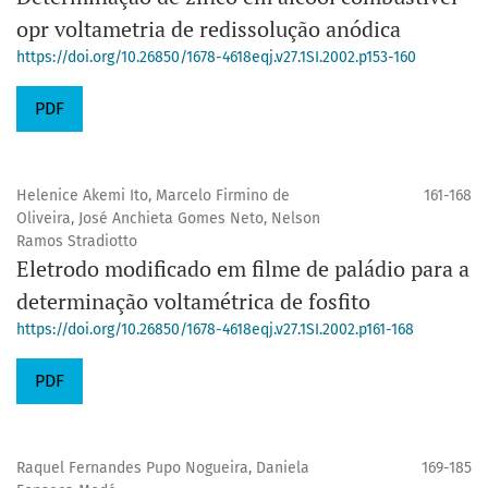
opr voltametria de redissolução anódica
https://doi.org/10.26850/1678-4618eqj.v27.1SI.2002.p153-160
PDF
Helenice Akemi Ito, Marcelo Firmino de
161-168
Oliveira, José Anchieta Gomes Neto, Nelson
Ramos Stradiotto
Eletrodo modificado em filme de paládio para a
determinação voltamétrica de fosfito
https://doi.org/10.26850/1678-4618eqj.v27.1SI.2002.p161-168
PDF
Raquel Fernandes Pupo Nogueira, Daniela
169-185