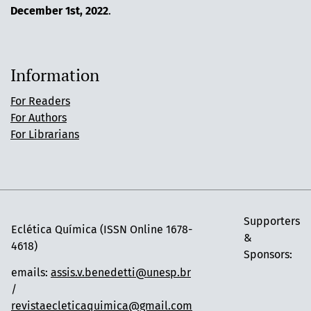
December 1st, 2022
.
Information
For Readers
For Authors
For Librarians
Supporters
Eclética Química (ISSN Online 1678-
&
4618)
Sponsors:
emails:
assis.v.benedetti@unesp.br
/
revistaecleticaquimica@gmail.com