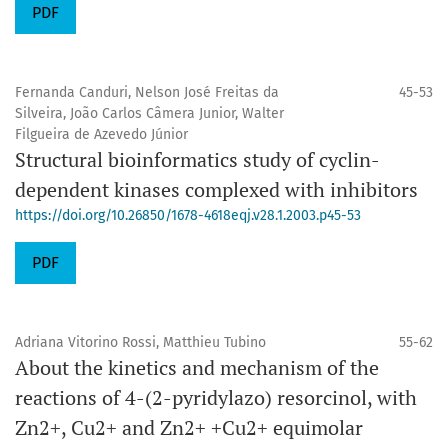
PDF
Fernanda Canduri, Nelson José Freitas da
45-53
Silveira, João Carlos Câmera Junior, Walter
Filgueira de Azevedo Júnior
Structural bioinformatics study of cyclin-
dependent kinases complexed with inhibitors
https://doi.org/10.26850/1678-4618eqj.v28.1.2003.p45-53
PDF
Adriana Vitorino Rossi, Matthieu Tubino
55-62
About the kinetics and mechanism of the
reactions of 4-(2-pyridylazo) resorcinol, with
Zn2+, Cu2+ and Zn2+ +Cu2+ equimolar