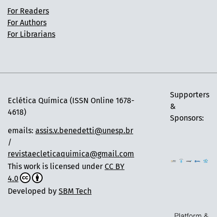
For Readers
For Authors
For Librarians
Supporters
Eclética Química (ISSN Online 1678-
&
4618)
Sponsors:
emails:
assis.v.benedetti@unesp.br
/
revistaecleticaquimica@gmail.com
This work is licensed under
CC BY
4.0
Developed by
SBM Tech