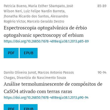
Patricia Bueno, Maria Esther Sbampato, José
85-89
Wilson Neri, Luiz Felipe Nardin Barreta,
Jhonatha Ricardo dos Santos, Alessandro
Rogério Victor, Marcelo Geraldo Destro
Espectroscopia optogalvânica de érbio
optogalvanic spectroscopy of erbium
https://doi.org/10.26850/1678-4618eqj.v38.1.2013.p85-89
PDF
EPUB
Danilo Oliveira Junot, Marcos Antonio Passos
90-94
Chagas, Divanízia do Nascimento Souza
Análise termoluminescente de compósitos de
CaSO4 ativado com terras raras
https://doi.org/10.26850/1678-4618eqj.v38.1.2013.p90-94
PDF
EPUB