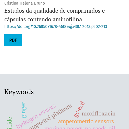
Cristina Helena Bruno
Estudos da qualidade de comprimidos e
cápsulas contendo aminofilina
https://doi.org/10.26850/1678-4618eqj.v38.1.2013.p202-213
PDF
Keywords
gc-ecd
ginger
hydrogen sensors
supported platinum
moxifloxacin
fungicide
amperometric sensors
moringa peregrina seeds oil