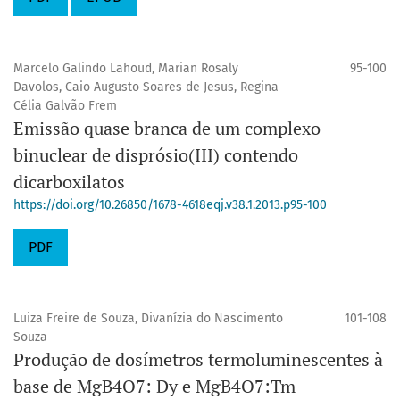
Marcelo Galindo Lahoud, Marian Rosaly
95-100
Davolos, Caio Augusto Soares de Jesus, Regina
Célia Galvão Frem
Emissão quase branca de um complexo
binuclear de disprósio(III) contendo
dicarboxilatos
https://doi.org/10.26850/1678-4618eqj.v38.1.2013.p95-100
PDF
Luiza Freire de Souza, Divanízia do Nascimento
101-108
Souza
Produção de dosímetros termoluminescentes à
base de MgB4O7: Dy e MgB4O7:Tm