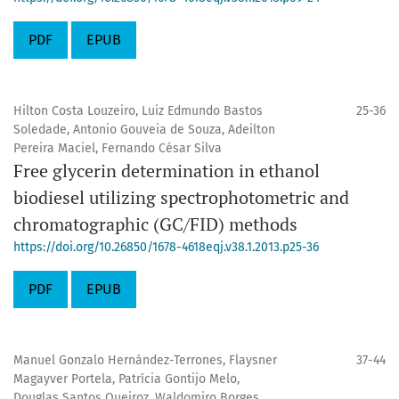
PDF
EPUB
Hilton Costa Louzeiro, Luiz Edmundo Bastos
25-36
Soledade, Antonio Gouveia de Souza, Adeilton
Pereira Maciel, Fernando César Silva
Free glycerin determination in ethanol
biodiesel utilizing spectrophotometric and
chromatographic (GC/FID) methods
https://doi.org/10.26850/1678-4618eqj.v38.1.2013.p25-36
PDF
EPUB
Manuel Gonzalo Hernández-Terrones, Flaysner
37-44
Magayver Portela, Patrícia Gontijo Melo,
Douglas Santos Queiroz, Waldomiro Borges