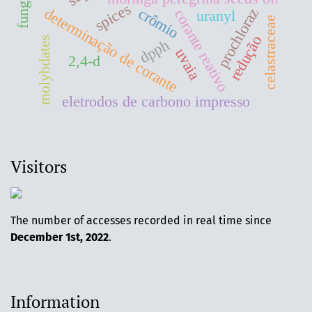
spices
crômio
prochloraz
determinação de corante
corante reativo
uranyl
celastraceae
redução
molybdates
dpph
uvaia
2,4-d
eletrodos de carbono impresso
Visitors
The number of accesses recorded in real time since
December 1st, 2022
.
Information