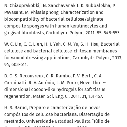
N. Chiaoprakobkij, N. Sanchavanakit, K. Subbalekha, P.
Pavasant, M. Phisalaphong, Characterization and
biocompatibility of bacterial cellulose/alginate
composite sponges with human keratinocytes and
gingival fibroblasts, Carbohydr. Polym., 2011, 85, 548-553.
W. C. Lin, C. C. Lien, H. J. Yeh, C. M. Yu, S. H. Hsu, Bacterial
cellulose and bacterial cellulose-chitosan membranes
for wound dressing applications, Carbohydr. Polym., 2013,
94, 603-611.
D. O. S. Recouvreux, C. R. Rambo, F. V. Berti, C. A.
Carminatti, R. V. Antônio, L. M. Porto, Novel three-
dimensional cocoon-like hydrogels for soft tissue
regeneration, Mater. Sci. Eng. C., 2011, 31, 151-157.
H. S. Barud, Preparo e caracterização de novos
compósitos de celulose bacteriana. Dissertação de
mestrado. Universidade Estadual Paulista “Júlio de