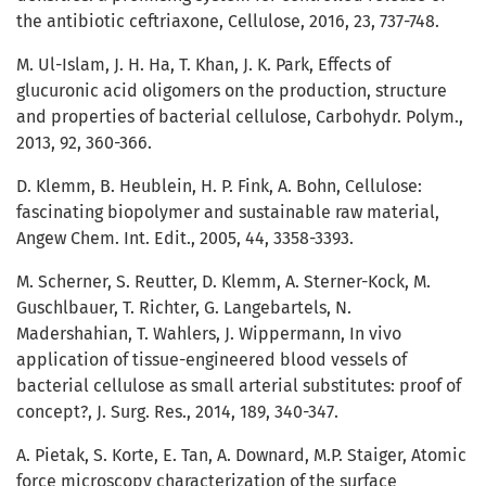
the antibiotic ceftriaxone, Cellulose, 2016, 23, 737-748.
M. Ul-Islam, J. H. Ha, T. Khan, J. K. Park, Effects of
glucuronic acid oligomers on the production, structure
and properties of bacterial cellulose, Carbohydr. Polym.,
2013, 92, 360-366.
D. Klemm, B. Heublein, H. P. Fink, A. Bohn, Cellulose:
fascinating biopolymer and sustainable raw material,
Angew Chem. Int. Edit., 2005, 44, 3358-3393.
M. Scherner, S. Reutter, D. Klemm, A. Sterner-Kock, M.
Guschlbauer, T. Richter, G. Langebartels, N.
Madershahian, T. Wahlers, J. Wippermann, In vivo
application of tissue-engineered blood vessels of
bacterial cellulose as small arterial substitutes: proof of
concept?, J. Surg. Res., 2014, 189, 340-347.
A. Pietak, S. Korte, E. Tan, A. Downard, M.P. Staiger, Atomic
force microscopy characterization of the surface