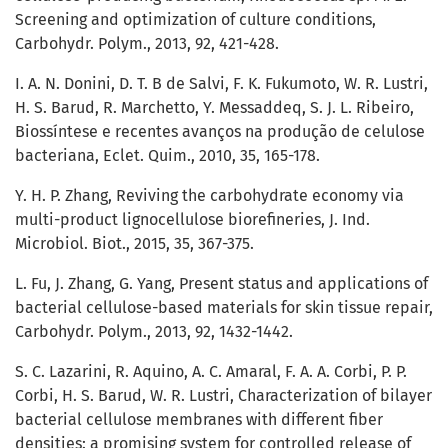
Screening and optimization of culture conditions,
Carbohydr. Polym., 2013, 92, 421-428.
I. A. N. Donini, D. T. B de Salvi, F. K. Fukumoto, W. R. Lustri,
H. S. Barud, R. Marchetto, Y. Messaddeq, S. J. L. Ribeiro,
Biossíntese e recentes avanços na produção de celulose
bacteriana, Eclet. Quim., 2010, 35, 165-178.
Y. H. P. Zhang, Reviving the carbohydrate economy via
multi-product lignocellulose biorefineries, J. Ind.
Microbiol. Biot., 2015, 35, 367-375.
L. Fu, J. Zhang, G. Yang, Present status and applications of
bacterial cellulose-based materials for skin tissue repair,
Carbohydr. Polym., 2013, 92, 1432-1442.
S. C. Lazarini, R. Aquino, A. C. Amaral, F. A. A. Corbi, P. P.
Corbi, H. S. Barud, W. R. Lustri, Characterization of bilayer
bacterial cellulose membranes with different fiber
densities: a promising system for controlled release of