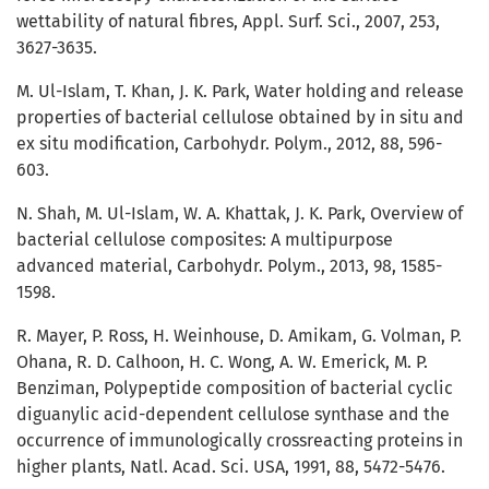
wettability of natural fibres, Appl. Surf. Sci., 2007, 253,
3627-3635.
M. Ul-Islam, T. Khan, J. K. Park, Water holding and release
properties of bacterial cellulose obtained by in situ and
ex situ modification, Carbohydr. Polym., 2012, 88, 596-
603.
N. Shah, M. Ul-Islam, W. A. Khattak, J. K. Park, Overview of
bacterial cellulose composites: A multipurpose
advanced material, Carbohydr. Polym., 2013, 98, 1585-
1598.
R. Mayer, P. Ross, H. Weinhouse, D. Amikam, G. Volman, P.
Ohana, R. D. Calhoon, H. C. Wong, A. W. Emerick, M. P.
Benziman, Polypeptide composition of bacterial cyclic
diguanylic acid-dependent cellulose synthase and the
occurrence of immunologically crossreacting proteins in
higher plants, Natl. Acad. Sci. USA, 1991, 88, 5472-5476.