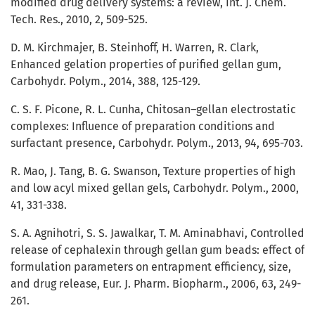
modified drug delivery systems: a review, Int. J. Chem.
Tech. Res., 2010, 2, 509-525.
D. M. Kirchmajer, B. Steinhoff, H. Warren, R. Clark,
Enhanced gelation properties of purified gellan gum,
Carbohydr. Polym., 2014, 388, 125-129.
C. S. F. Picone, R. L. Cunha, Chitosan–gellan electrostatic
complexes: Influence of preparation conditions and
surfactant presence, Carbohydr. Polym., 2013, 94, 695-703.
R. Mao, J. Tang, B. G. Swanson, Texture properties of high
and low acyl mixed gellan gels, Carbohydr. Polym., 2000,
41, 331-338.
S. A. Agnihotri, S. S. Jawalkar, T. M. Aminabhavi, Controlled
release of cephalexin through gellan gum beads: effect of
formulation parameters on entrapment efficiency, size,
and drug release, Eur. J. Pharm. Biopharm., 2006, 63, 249-
261.