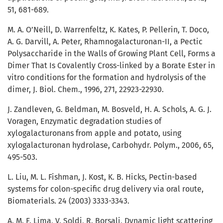
51, 681-689.
M. A. O’Neill, D. Warrenfeltz, K. Kates, P. Pellerin, T. Doco,
A. G. Darvill, A. Peter, Rhamnogalacturonan-II, a Pectic
Polysaccharide in the Walls of Growing Plant Cell, Forms a
Dimer That Is Covalently Cross-linked by a Borate Ester in
vitro conditions for the formation and hydrolysis of the
dimer, J. Biol. Chem., 1996, 271, 22923-22930.
J. Zandleven, G. Beldman, M. Bosveld, H. A. Schols, A. G. J.
Voragen, Enzymatic degradation studies of
xylogalacturonans from apple and potato, using
xylogalacturonan hydrolase, Carbohydr. Polym., 2006, 65,
495-503.
L. Liu, M. L. Fishman, J. Kost, K. B. Hicks, Pectin-based
systems for colon-specific drug delivery via oral route,
Biomaterials. 24 (2003) 3333-3343.
A. M. F. Lima, V. Soldi, R. Borsali, Dynamic light scattering