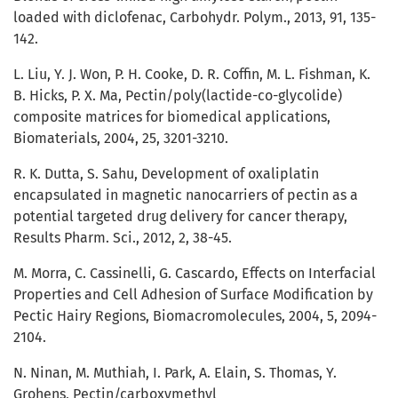
loaded with diclofenac, Carbohydr. Polym., 2013, 91, 135-
142.
L. Liu, Y. J. Won, P. H. Cooke, D. R. Coffin, M. L. Fishman, K.
B. Hicks, P. X. Ma, Pectin/poly(lactide-co-glycolide)
composite matrices for biomedical applications,
Biomaterials, 2004, 25, 3201-3210.
R. K. Dutta, S. Sahu, Development of oxaliplatin
encapsulated in magnetic nanocarriers of pectin as a
potential targeted drug delivery for cancer therapy,
Results Pharm. Sci., 2012, 2, 38-45.
M. Morra, C. Cassinelli, G. Cascardo, Effects on Interfacial
Properties and Cell Adhesion of Surface Modification by
Pectic Hairy Regions, Biomacromolecules, 2004, 5, 2094-
2104.
N. Ninan, M. Muthiah, I. Park, A. Elain, S. Thomas, Y.
Grohens, Pectin/carboxymethyl