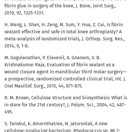
fibrin glue in surgery of the knee, J. Bone, Joint Surg.,
2010, 92, 1325-1331.
H. Wang, L. Shan, H. Zeng, M. Sum, Y. Hua, Z. Cai, Is fibrin
sealant effective and safe in total knee arthroplasty? A
meta-analysis of randomized trials, J. Orthop. Surg. Res.,
2014, 9, 1-8.
M. Gogulanathan, P. Elavenil, A. Gnanam, V. B.
Krishnakumar Raja, Evaluation of fibrin sealant as a
wound closure agent in mandibular third molar surgery—
a prospective, randomized controlled clinical trial, Int. J.
Oral Maxillof. Surg., 2015, 44, 871-875.
R. M. Brown, Cellulose structure and biosynthesis: What is
in store for the 21st century?, J. Polym. Sci., 2004, 42, 487-
495.
S. Tanskul, K. Amornthatree, N. Jaturonlak, A new
cellulose-producing bacterium, Rhodococcus sp. MI 2: