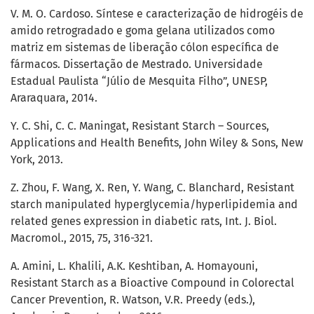
V. M. O. Cardoso. Síntese e caracterização de hidrogéis de
amido retrogradado e goma gelana utilizados como
matriz em sistemas de liberação cólon específica de
fármacos. Dissertação de Mestrado. Universidade
Estadual Paulista “Júlio de Mesquita Filho”, UNESP,
Araraquara, 2014.
Y. C. Shi, C. C. Maningat, Resistant Starch – Sources,
Applications and Health Benefits, John Wiley & Sons, New
York, 2013.
Z. Zhou, F. Wang, X. Ren, Y. Wang, C. Blanchard, Resistant
starch manipulated hyperglycemia/hyperlipidemia and
related genes expression in diabetic rats, Int. J. Biol.
Macromol., 2015, 75, 316-321.
A. Amini, L. Khalili, A.K. Keshtiban, A. Homayouni,
Resistant Starch as a Bioactive Compound in Colorectal
Cancer Prevention, R. Watson, V.R. Preedy (eds.),