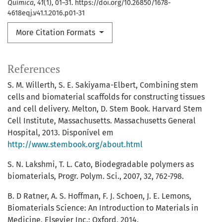
Química
,
41
(1), 01–31. https://doi.org/10.26850/1678-
4618eqj.v41.1.2016.p01-31
More Citation Formats
References
S. M. Willerth, S. E. Sakiyama-Elbert, Combining stem
cells and biomaterial scaffolds for constructing tissues
and cell delivery. Melton, D. Stem Book. Harvard Stem
Cell Institute, Massachusetts. Massachusetts General
Hospital, 2013. Disponível em
http://www.stembook.org/about.html
S. N. Lakshmi, T. L. Cato, Biodegradable polymers as
biomaterials, Progr. Polym. Sci., 2007, 32, 762-798.
B. D Ratner, A. S. Hoffman, F. J. Schoen, J. E. Lemons,
Biomaterials Science: An Introduction to Materials in
Medicine, Elsevier Inc.: Oxford, 2014.