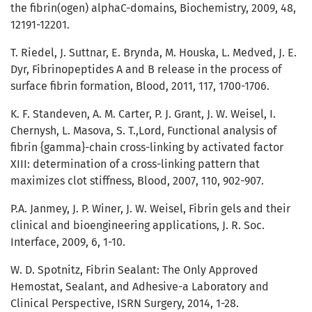
the fibrin(ogen) alphaC-domains, Biochemistry, 2009, 48,
12191-12201.
T. Riedel, J. Suttnar, E. Brynda, M. Houska, L. Medved, J. E.
Dyr, Fibrinopeptides A and B release in the process of
surface fibrin formation, Blood, 2011, 117, 1700-1706.
K. F. Standeven, A. M. Carter, P. J. Grant, J. W. Weisel, I.
Chernysh, L. Masova, S. T.,Lord, Functional analysis of
fibrin {gamma}-chain cross-linking by activated factor
XIII: determination of a cross-linking pattern that
maximizes clot stiffness, Blood, 2007, 110, 902-907.
P.A. Janmey, J. P. Winer, J. W. Weisel, Fibrin gels and their
clinical and bioengineering applications, J. R. Soc.
Interface, 2009, 6, 1-10.
W. D. Spotnitz, Fibrin Sealant: The Only Approved
Hemostat, Sealant, and Adhesive-a Laboratory and
Clinical Perspective, ISRN Surgery, 2014, 1-28.