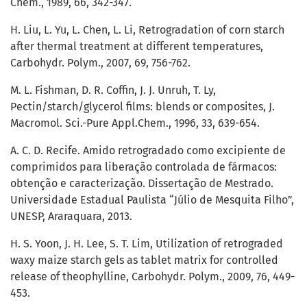
Chem., 1989, 66, 342-347.
H. Liu, L. Yu, L. Chen, L. Li, Retrogradation of corn starch
after thermal treatment at different temperatures,
Carbohydr. Polym., 2007, 69, 756-762.
M. L. Fishman, D. R. Coffin, J. J. Unruh, T. Ly,
Pectin/starch/glycerol films: blends or composites, J.
Macromol. Sci.-Pure Appl.Chem., 1996, 33, 639-654.
A. C. D. Recife. Amido retrogradado como excipiente de
comprimidos para liberação controlada de fármacos:
obtenção e caracterização. Dissertação de Mestrado.
Universidade Estadual Paulista “Júlio de Mesquita Filho”,
UNESP, Araraquara, 2013.
H. S. Yoon, J. H. Lee, S. T. Lim, Utilization of retrograded
waxy maize starch gels as tablet matrix for controlled
release of theophylline, Carbohydr. Polym., 2009, 76, 449-
453.