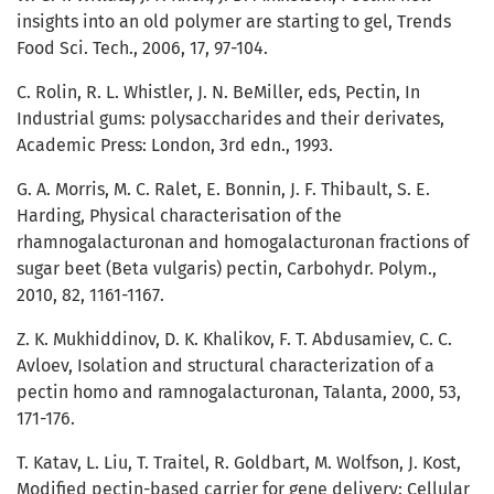
insights into an old polymer are starting to gel, Trends
Food Sci. Tech., 2006, 17, 97-104.
C. Rolin, R. L. Whistler, J. N. BeMiller, eds, Pectin, In
Industrial gums: polysaccharides and their derivates,
Academic Press: London, 3rd edn., 1993.
G. A. Morris, M. C. Ralet, E. Bonnin, J. F. Thibault, S. E.
Harding, Physical characterisation of the
rhamnogalacturonan and homogalacturonan fractions of
sugar beet (Beta vulgaris) pectin, Carbohydr. Polym.,
2010, 82, 1161-1167.
Z. K. Mukhiddinov, D. K. Khalikov, F. T. Abdusamiev, C. C.
Avloev, Isolation and structural characterization of a
pectin homo and ramnogalacturonan, Talanta, 2000, 53,
171-176.
T. Katav, L. Liu, T. Traitel, R. Goldbart, M. Wolfson, J. Kost,
Modified pectin-based carrier for gene delivery: Cellular