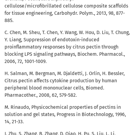
cellulose/microfibrillated cellulose composite scaffolds
for tissue engineering, Carbohydr. Polym., 2013, 98, 877-
885.
C. Chen, M. Sheu, T. Chen, Y. Wang, W. Hou, D. Liu, T. Chung,
Y. Liang, Suppression of endotoxin-induced
proinflammatory responses by citrus pectin through
blocking LPS signaling pathways, Biochem. Pharmacol.,
2006, 72, 1001-1009.
H. Salman, M. Bergman, M. Djaldetti, J. Orlin, H. Bessler,
Citrus pectin affects cytokine production by human
peripheral blood mononuclear cells, Biomed.
Pharmacother., 2008, 62, 579-582.
M. Rinaudo, Physicochemical properties of pectins in
solution and gel states, Progress in Biotechnology, 1996,
14, 21-33.
J. Zhu, S. Zhang, B. Zhang, D. Qiao, H. Pu, S. Liu, L. Li,