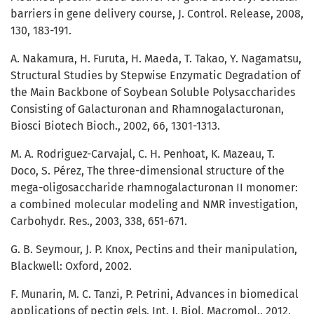
barriers in gene delivery course, J. Control. Release, 2008,
130, 183-191.
A. Nakamura, H. Furuta, H. Maeda, T. Takao, Y. Nagamatsu,
Structural Studies by Stepwise Enzymatic Degradation of
the Main Backbone of Soybean Soluble Polysaccharides
Consisting of Galacturonan and Rhamnogalacturonan,
Biosci Biotech Bioch., 2002, 66, 1301-1313.
M. A. Rodriguez-Carvajal, C. H. Penhoat, K. Mazeau, T.
Doco, S. Pérez, The three-dimensional structure of the
mega-oligosaccharide rhamnogalacturonan II monomer:
a combined molecular modeling and NMR investigation,
Carbohydr. Res., 2003, 338, 651-671.
G. B. Seymour, J. P. Knox, Pectins and their manipulation,
Blackwell: Oxford, 2002.
F. Munarin, M. C. Tanzi, P. Petrini, Advances in biomedical
applications of pectin gels, Int. J. Biol. Macromol., 2012,