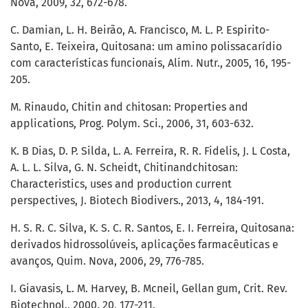
Nova, 2009, 32, 672-678.
C. Damian, L. H. Beirão, A. Francisco, M. L. P. Espirito-
Santo, E. Teixeira, Quitosana: um amino polissacarídio
com características funcionais, Alim. Nutr., 2005, 16, 195-
205.
M. Rinaudo, Chitin and chitosan: Properties and
applications, Prog. Polym. Sci., 2006, 31, 603-632.
K. B Dias, D. P. Silda, L. A. Ferreira, R. R. Fidelis, J. L Costa,
A. L. L. Silva, G. N. Scheidt, Chitinandchitosan:
Characteristics, uses and production current
perspectives, J. Biotech Biodivers., 2013, 4, 184-191.
H. S. R. C. Silva, K. S. C. R. Santos, E. I. Ferreira, Quitosana:
derivados hidrossolúveis, aplicações farmacêuticas e
avanços, Quim. Nova, 2006, 29, 776-785.
I. Giavasis, L. M. Harvey, B. Mcneil, Gellan gum, Crit. Rev.
Biotechnol., 2000, 20, 177-211.