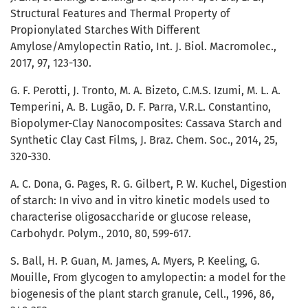
Structural Features and Thermal Property of
Propionylated Starches With Different
Amylose/Amylopectin Ratio, Int. J. Biol. Macromolec.,
2017, 97, 123-130.
G. F. Perotti, J. Tronto, M. A. Bizeto, C.M.S. Izumi, M. L. A.
Temperini, A. B. Lugão, D. F. Parra, V.R.L. Constantino,
Biopolymer-Clay Nanocomposites: Cassava Starch and
Synthetic Clay Cast Films, J. Braz. Chem. Soc., 2014, 25,
320-330.
A. C. Dona, G. Pages, R. G. Gilbert, P. W. Kuchel, Digestion
of starch: In vivo and in vitro kinetic models used to
characterise oligosaccharide or glucose release,
Carbohydr. Polym., 2010, 80, 599-617.
S. Ball, H. P. Guan, M. James, A. Myers, P. Keeling, G.
Mouille, From glycogen to amylopectin: a model for the
biogenesis of the plant starch granule, Cell., 1996, 86,