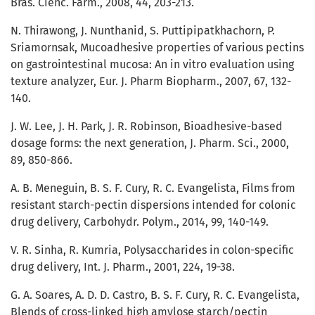
Bras. Cienc. Farm., 2008, 44, 203-213.
N. Thirawong, J. Nunthanid, S. Puttipipatkhachorn, P.
Sriamornsak, Mucoadhesive properties of various pectins
on gastrointestinal mucosa: An in vitro evaluation using
texture analyzer, Eur. J. Pharm Biopharm., 2007, 67, 132-
140.
J. W. Lee, J. H. Park, J. R. Robinson, Bioadhesive-based
dosage forms: the next generation, J. Pharm. Sci., 2000,
89, 850-866.
A. B. Meneguin, B. S. F. Cury, R. C. Evangelista, Films from
resistant starch-pectin dispersions intended for colonic
drug delivery, Carbohydr. Polym., 2014, 99, 140-149.
V. R. Sinha, R. Kumria, Polysaccharides in colon-specific
drug delivery, Int. J. Pharm., 2001, 224, 19-38.
G. A. Soares, A. D. D. Castro, B. S. F. Cury, R. C. Evangelista,
Blends of cross-linked high amylose starch/pectin