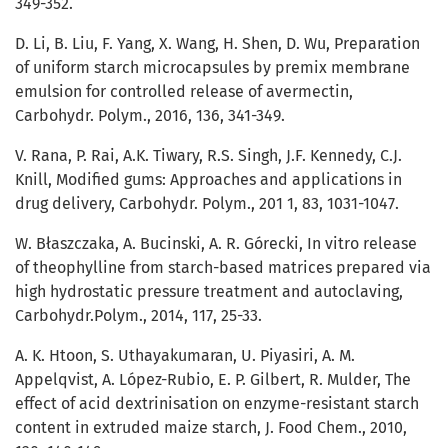
349-352.
D. Li, B. Liu, F. Yang, X. Wang, H. Shen, D. Wu, Preparation
of uniform starch microcapsules by premix membrane
emulsion for controlled release of avermectin,
Carbohydr. Polym., 2016, 136, 341-349.
V. Rana, P. Rai, A.K. Tiwary, R.S. Singh, J.F. Kennedy, C.J.
Knill, Modified gums: Approaches and applications in
drug delivery, Carbohydr. Polym., 201 1, 83, 1031-1047.
W. Błaszczaka, A. Bucinski, A. R. Górecki, In vitro release
of theophylline from starch-based matrices prepared via
high hydrostatic pressure treatment and autoclaving,
Carbohydr.Polym., 2014, 117, 25-33.
A. K. Htoon, S. Uthayakumaran, U. Piyasiri, A. M.
Appelqvist, A. López-Rubio, E. P. Gilbert, R. Mulder, The
effect of acid dextrinisation on enzyme-resistant starch
content in extruded maize starch, J. Food Chem., 2010,