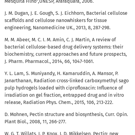
Mesquita Filho”,UNESP, Araraquara, 2006.
J. M. Dugan, J. E. Gough, S. J. Eichhorn, Bacterial cellulose
scaffolds and cellulose nanowhiskers for tissue
engineering, Nanomedicine UK., 2013, 8, 287-298.
M. M. Abeer, M. C. I. M. Amin, C. J. Martin, A review of
bacterial cellulose-based drug delivery systems: their
biochemistry, current approaches and future prospects,
J. Pharm. Pharmacol., 2014, 66, 1047-1061.
Y. L. Lam, S. Muniyandy, H. Kamaruddin, A. Mansor, P.
Janarthanan, Radiation cross-linked carboxymethyl sago
pulp hydrogels loaded with ciprofloxacin: Influence of
irradiation on gel fraction, entrapped drug and in vitro
release, Radiation Phys. Chem., 2015, 106, 213-222.
D. Mohnen, Pectin structure and biosynthesis, Curr. Opin.
Plant Biol., 2008, 11, 266-277.
W. G. T. Willats, J. P. Knox, J. D. Mikkelsen, Pectin: new