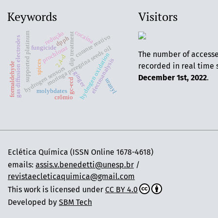
Keywords
Visitors
cocaína
redução
supported platinum
dip treatment
corante reativo
dpph
gas diffusion electrodes
prochloraz
fungicide
moringa peregrina seeds oil
The number of access
hydrogen oxidation
2,4-d
electroanalysis
spices
formaldehyde
recorded in real time 
hydrogen sensors
ginger
December 1st, 2022
.
uranyl
gc-ecd
molybdates
crômio
Eclética Química (ISSN Online 1678-4618)
emails:
assis.v.benedetti@unesp.br
/
revistaecleticaquimica@gmail.com
This work is licensed under
CC BY 4.0
Developed by
SBM Tech