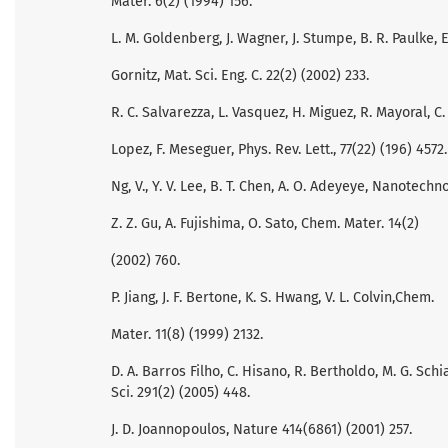
Mater. 6(2) (1994) 156.
L. M. Goldenberg, J. Wagner, J. Stumpe, B. R. Paulke, E
Gornitz, Mat. Sci. Eng. C. 22(2) (2002) 233.
R. C. Salvarezza, L. Vasquez, H. Miguez, R. Mayoral, C.
Lopez, F. Meseguer, Phys. Rev. Lett., 77(22) (196) 4572.
Ng, V., Y. V. Lee, B. T. Chen, A. O. Adeyeye, Nanotechno
Z. Z. Gu, A. Fujishima, O. Sato, Chem. Mater. 14(2)
(2002) 760.
P. Jiang, J. F. Bertone, K. S. Hwang, V. L. Colvin,Chem.
Mater. 11(8) (1999) 2132.
D. A. Barros Filho, C. Hisano, R. Bertholdo, M. G. Schia
Sci. 291(2) (2005) 448.
J. D. Joannopoulos, Nature 414(6861) (2001) 257.