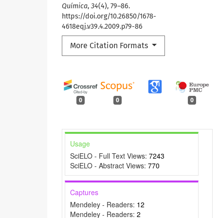
Química
,
34
(4), 79–86.
https://doi.org/10.26850/1678-
4618eqj.v39.4.2009.p79-86
More Citation Formats
0
0
0
Usage
SciELO - Full Text Views:
7243
SciELO - Abstract Views:
770
Captures
Mendeley - Readers:
12
Mendeley - Readers:
2