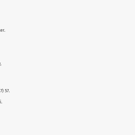
er.
,
7) 57.
i.