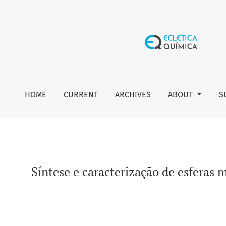
Síntese e caracterização de esferas monodispersas de látex 
HOME
CURRENT
ARCHIVES
ABOUT
S
Síntese e caracterização de esferas m