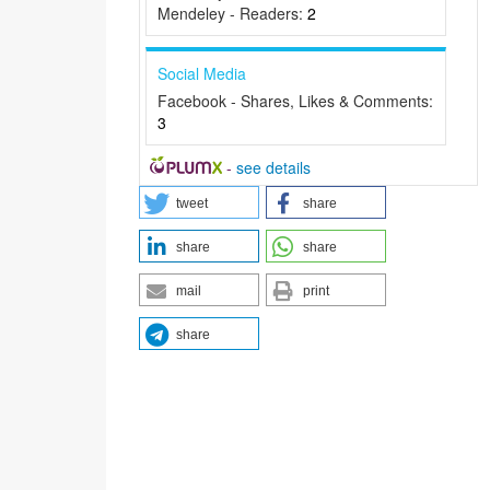
Mendeley - Readers:
2
Social Media
Facebook - Shares, Likes & Comments:
3
-
see details
tweet
share
share
share
mail
print
share