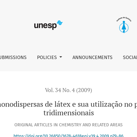
e sua utilização no preparo de filmes de cristais coloidais t
UBMISSIONS
POLICIES
ANNOUNCEMENTS
SOCIA
Vol. 34 No. 4 (2009)
onodispersas de látex e sua utilização no p
tridimensionais
ORIGINAL ARTICLES IN CHEMISTRY AND RELATED AREAS
https://doi.org/10.26850/1678-4618eqj.v39.4.2009.p79-86