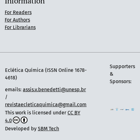
Information
For Readers
For Authors
For Librarians
Supporters
Eclética Química (ISSN Online 1678-
&
4618)
Sponsors:
emails:
assis.v.benedetti@unesp.br
/
revistaecleticaquimica@gmail.com
This work is licensed under
CC BY
4.0
Developed by
SBM Tech