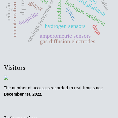
moringa peregrina seeds oil
supported platinum
cocaína
prochloraz
hydrogen oxidation
ginger
corante reativo
redução
spices
fungicide
hydrogen sensors
dpph
amperometric sensors
gas diffusion electrodes
Visitors
The number of accesses recorded in real time since
December 1st, 2022
.