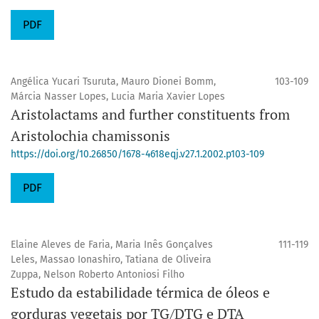
PDF
Angélica Yucari Tsuruta, Mauro Dionei Bomm,
103-109
Márcia Nasser Lopes, Lucia Maria Xavier Lopes
Aristolactams and further constituents from
Aristolochia chamissonis
https://doi.org/10.26850/1678-4618eqj.v27.1.2002.p103-109
PDF
Elaine Aleves de Faria, Maria Inês Gonçalves
111-119
Leles, Massao Ionashiro, Tatiana de Oliveira
Zuppa, Nelson Roberto Antoniosi Filho
Estudo da estabilidade térmica de óleos e
gorduras vegetais por TG/DTG e DTA