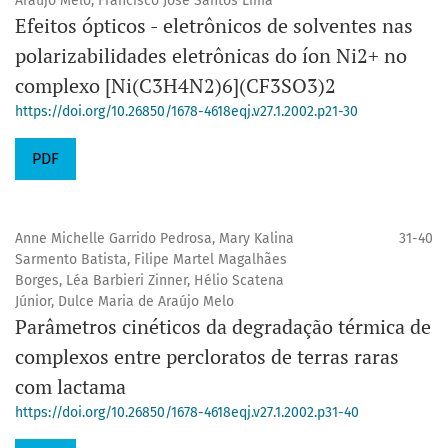
Araújo Melo, Francisco José Santos Lima
Efeitos ópticos - eletrônicos de solventes nas
polarizabilidades eletrônicas do íon Ni2+ no
complexo [Ni(C3H4N2)6](CF3SO3)2
https://doi.org/10.26850/1678-4618eqj.v27.1.2002.p21-30
PDF
Anne Michelle Garrido Pedrosa, Mary Kalina
31-40
Sarmento Batista, Filipe Martel Magalhães
Borges, Léa Barbieri Zinner, Hélio Scatena
Júnior, Dulce Maria de Araújo Melo
Parâmetros cinéticos da degradação térmica de
complexos entre percloratos de terras raras
com lactama
https://doi.org/10.26850/1678-4618eqj.v27.1.2002.p31-40