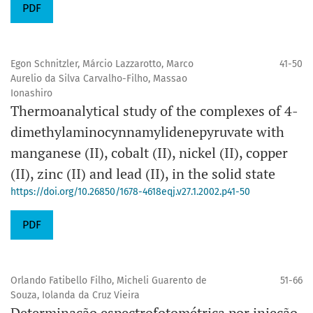
PDF
Egon Schnitzler, Márcio Lazzarotto, Marco
41-50
Aurelio da Silva Carvalho-Filho, Massao
Ionashiro
Thermoanalytical study of the complexes of 4-
dimethylaminocynnamylidenepyruvate with
manganese (II), cobalt (II), nickel (II), copper
(II), zinc (II) and lead (II), in the solid state
https://doi.org/10.26850/1678-4618eqj.v27.1.2002.p41-50
PDF
Orlando Fatibello Filho, Micheli Guarento de
51-66
Souza, Iolanda da Cruz Vieira
Determinação espectrofotométrica por injeção