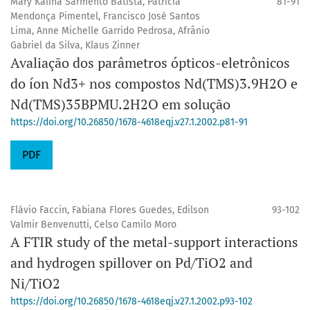
Mary Kalina Sarmento Batista, Patrícia
81-91
Mendonça Pimentel, Francisco José Santos
Lima, Anne Michelle Garrido Pedrosa, Afrânio
Gabriel da Silva, Klaus Zinner
Avaliação dos parâmetros ópticos-eletrônicos
do íon Nd3+ nos compostos Nd(TMS)3.9H2O e
Nd(TMS)35BPMU.2H2O em solução
https://doi.org/10.26850/1678-4618eqj.v27.1.2002.p81-91
PDF
Flávio Faccin, Fabiana Flores Guedes, Edilson
93-102
Valmir Benvenutti, Celso Camilo Moro
A FTIR study of the metal-support interactions
and hydrogen spillover on Pd/TiO2 and
Ni/TiO2
https://doi.org/10.26850/1678-4618eqj.v27.1.2002.p93-102