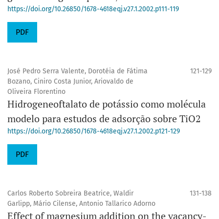
https://doi.org/10.26850/1678-4618eqj.v27.1.2002.p111-119
PDF
José Pedro Serra Valente, Dorotéia de Fátima
121-129
Bozano, Ciniro Costa Junior, Ariovaldo de
Oliveira Florentino
Hidrogeneoftalato de potássio como molécula
modelo para estudos de adsorção sobre TiO2
https://doi.org/10.26850/1678-4618eqj.v27.1.2002.p121-129
PDF
Carlos Roberto Sobreira Beatrice, Waldir
131-138
Garlipp, Mário Cilense, Antonio Tallarico Adorno
Effect of magnesium addition on the vacancy-