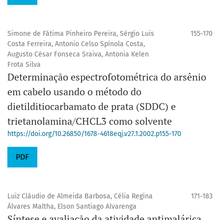
Simone de Fátima Pinheiro Pereira, Sérgio Luis
155-170
Costa Ferreira, Antonio Celso Spínola Costa,
Augusto César Fonseca Sraiva, Antonia Kelen
Frota Silva
Determinação espectrofotométrica do arsênio
em cabelo usando o método do
dietilditiocarbamato de prata (SDDC) e
trietanolamina/CHCL3 como solvente
https://doi.org/10.26850/1678-4618eqj.v27.1.2002.p155-170
PDF
Luiz Cláudio de Almeida Barbosa, Célia Regina
171-183
Álvares Maltha, Elson Santiago Alvarenga
Síntese e avaliação da atividade antimalárica