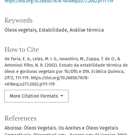
https://doi.org/10.26850/1678-4618eqj.v27.1.2002.p111-119
Keywords
Óleos vegetais
Estabilidade
Análise térmica
How to Cite
de Faria, E. A., Leles, M. I. G., Ionashiro, M., Zuppa, T. de O., &
Antoniosi Filho, N. R. (2002). Estudo da estabilidade térmica de
óleos e gorduras vegetais por TG/DTG e DTA.
Eclética Química
,
27
(1), 111–119. https://doi.org/10.26850/1678-
4618eqj.v27.1.2002.p111-119
More Citation Formats
References
Aboissa: Óleos Vegetais. Os Azeites e Óleos Vegetais