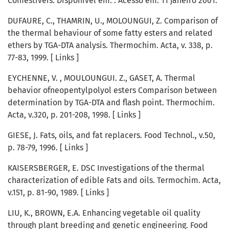
Comestíveis. Disponível em: . Acesso em: 11 janeiro 2001.
DUFAURE, C., THAMRIN, U., MOLOUNGUI, Z. Comparison of
the thermal behaviour of some fatty esters and related
ethers by TGA-DTA analysis. Thermochim. Acta, v. 338, p.
77-83, 1999. [ Links ]
EYCHENNE, V. , MOULOUNGUI. Z., GASET, A. Thermal
behavior ofneopentylpolyol esters Comparison between
determination by TGA-DTA and flash point. Thermochim.
Acta, v.320, p. 201-208, 1998. [ Links ]
GIESE, J. Fats, oils, and fat replacers. Food Technol., v.50,
p. 78-79, 1996. [ Links ]
KAISERSBERGER, E. DSC Investigations of the thermal
characterization of edible Fats and oils. Termochim. Acta,
v.151, p. 81-90, 1989. [ Links ]
LIU, K., BROWN, E.A. Enhancing vegetable oil quality
through plant breeding and genetic engineering. Food