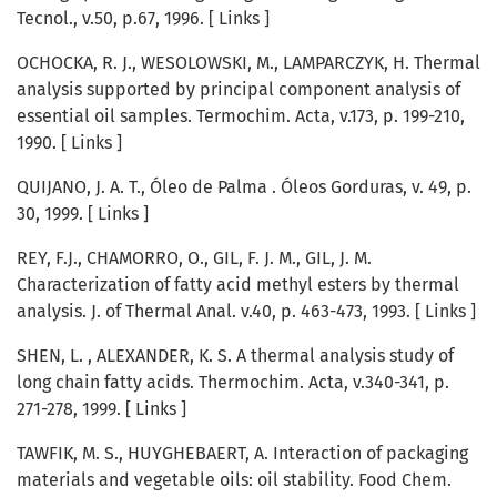
Tecnol., v.50, p.67, 1996. [ Links ]
OCHOCKA, R. J., WESOLOWSKI, M., LAMPARCZYK, H. Thermal
analysis supported by principal component analysis of
essential oil samples. Termochim. Acta, v.173, p. 199-210,
1990. [ Links ]
QUIJANO, J. A. T., Óleo de Palma . Óleos Gorduras, v. 49, p.
30, 1999. [ Links ]
REY, F.J., CHAMORRO, O., GIL, F. J. M., GIL, J. M.
Characterization of fatty acid methyl esters by thermal
analysis. J. of Thermal Anal. v.40, p. 463-473, 1993. [ Links ]
SHEN, L. , ALEXANDER, K. S. A thermal analysis study of
long chain fatty acids. Thermochim. Acta, v.340-341, p.
271-278, 1999. [ Links ]
TAWFIK, M. S., HUYGHEBAERT, A. Interaction of packaging
materials and vegetable oils: oil stability. Food Chem.