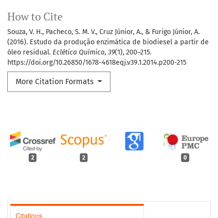
How to Cite
Souza, V. H., Pacheco, S. M. V., Cruz Júnior, A., & Furigo Júnior, A.
(2016). Estudo da produção enzimática de biodiesel a partir de
óleo residual.
Eclética Química
,
39
(1), 200–215.
https://doi.org/10.26850/1678-4618eqj.v39.1.2014.p200-215
More Citation Formats
2
2
0
Citations