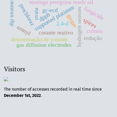
dip treatment
moringa peregrina seeds oil
prochloraz
supported platinum
fungicide
hydrogen sensors
gc-ecd
uvaia
dpph
ginger
spices
2,4-d
uranyl
crômio
corante reativo
redução
determinação de corante
gas diffusion electrodes
Visitors
The number of accesses recorded in real time since
December 1st, 2022
.