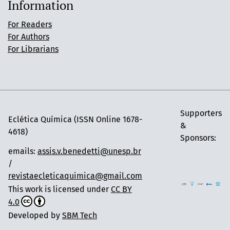
Information
For Readers
For Authors
For Librarians
Supporters
Eclética Química (ISSN Online 1678-
&
4618)
Sponsors:
emails:
assis.v.benedetti@unesp.br
/
revistaecleticaquimica@gmail.com
This work is licensed under
CC BY
4.0
Developed by
SBM Tech