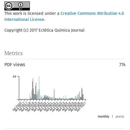
This work is licensed under a
Creative Commons Attribution 4.0
International License
.
Copyright (c) 2017 Eclética Química Journal
Metrics
PDF views
774
44
Jul 2016
Jan 2017
Jul 2017
Jan 2018
Jul 2018
Jan 2019
Jul 2019
Jan 2020
Jul 2020
Jan 2021
Jul 2021
Jan 2022
Jul 2022
Jan 2023
Jul 2023
Jan 2024
Jul 2024
Jan 2025
Jul 2025
Jan 2026
Jul 2026
Jan 2027
monthly
|
yearly