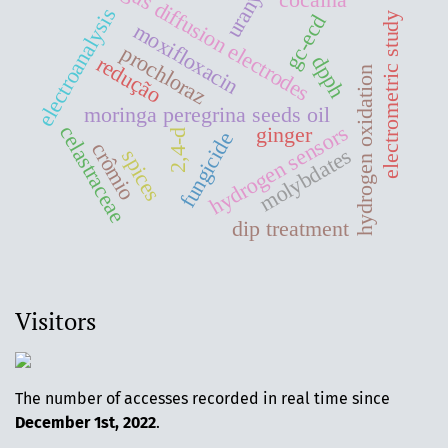
gas diffusion electrodes
uranyl
electroanalysis
electrometric study
gc-ecd
moxifloxacin
prochloraz
redução
dpph
hydrogen oxidation
moringa peregrina seeds oil
hydrogen sensors
celastraceae
ginger
2,4-d
fungicide
crômio
molybdates
spices
dip treatment
Visitors
The number of accesses recorded in real time since
December 1st, 2022
.