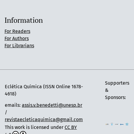
Information
For Readers
For Authors
For Librarians
Supporters
Eclética Química (ISSN Online 1678-
&
4618)
Sponsors:
emails:
assis.v.benedetti@unesp.br
/
revistaecleticaquimica@gmail.com
This work is licensed under
CC BY