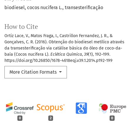
biodiesel
cocos nucifera L.
transesterificação
How to Cite
Ortiz Lace, V., Matos Fraga, I., Castrillon Fernandez, J. R., &
Gonçalves, C. R. (2016). Obtenção do biodiesel metílico através
da transesterificação via catálise básica do óleo de coco-da-
baía (Cocos nucifera L).
Eclética Química
,
39
(1), 192–199.
https://doi.org/10.26850/1678-4618eqj.v39.1.2014.p192-199
More Citation Formats
0
2
0