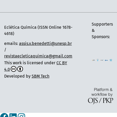
Supporters
Eclética Química (ISSN Online 1678-
&
4618)
Sponsors:
emails:
assis.v.benedetti@unesp.br
/
revistaecleticaquimica@gmail.com
This work is licensed under
CC BY
4.0
Developed by
SBM Tech