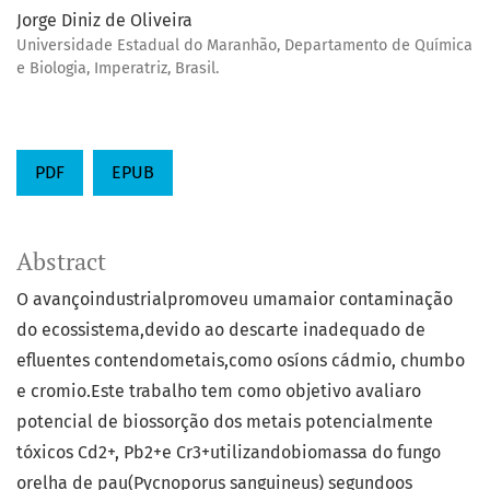
Jorge Diniz de Oliveira
Universidade Estadual do Maranhão, Departamento de Química
e Biologia, Imperatriz, Brasil.
PDF
EPUB
Abstract
O avançoindustrialpromoveu umamaior contaminação
do ecossistema,devido ao descarte inadequado de
efluentes contendometais,como osíons cádmio, chumbo
e cromio.Este trabalho tem como objetivo avaliaro
potencial de biossorção dos metais potencialmente
tóxicos Cd2+, Pb2+e Cr3+utilizandobiomassa do fungo
orelha de pau(Pycnoporus sanguineus) segundoos