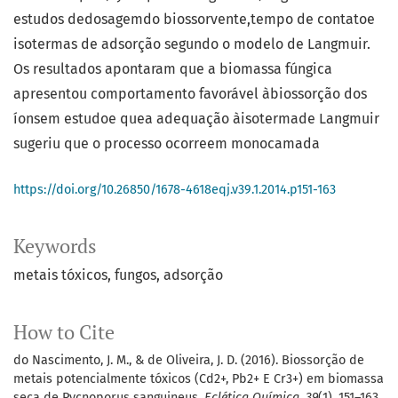
estudos dedosagemdo biossorvente,tempo de contatoe
isotermas de adsorção segundo o modelo de Langmuir.
Os resultados apontaram que a biomassa fúngica
apresentou comportamento favorável àbiossorção dos
íonsem estudoe quea adequação àisotermade Langmuir
sugeriu que o processo ocorreem monocamada
https://doi.org/10.26850/1678-4618eqj.v39.1.2014.p151-163
Keywords
metais tóxicos
fungos
adsorção
How to Cite
do Nascimento, J. M., & de Oliveira, J. D. (2016). Biossorção de
metais potencialmente tóxicos (Cd2+, Pb2+ E Cr3+) em biomassa
seca de Pycnoporus sanguineus.
Eclética Química
,
39
(1), 151–163.