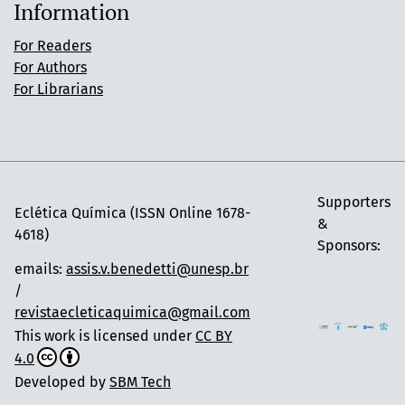
Information
For Readers
For Authors
For Librarians
Supporters
Eclética Química (ISSN Online 1678-
&
4618)
Sponsors:
emails:
assis.v.benedetti@unesp.br
/
revistaecleticaquimica@gmail.com
This work is licensed under
CC BY
4.0
Developed by
SBM Tech