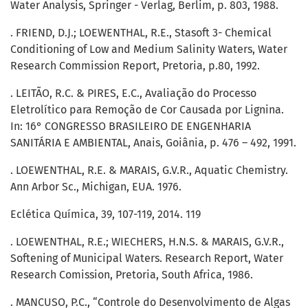
Water Analysis, Springer - Verlag, Berlim, p. 803, 1988.
. FRIEND, D.J.; LOEWENTHAL, R.E., Stasoft 3- Chemical
Conditioning of Low and Medium Salinity Waters, Water
Research Commission Report, Pretoria, p.80, 1992.
. LEITÃO, R.C. & PIRES, E.C., Avaliação do Processo
Eletrolítico para Remoção de Cor Causada por Lignina.
In: 16° CONGRESSO BRASILEIRO DE ENGENHARIA
SANITÁRIA E AMBIENTAL, Anais, Goiânia, p. 476 – 492, 1991.
. LOEWENTHAL, R.E. & MARAIS, G.V.R., Aquatic Chemistry.
Ann Arbor Sc., Michigan, EUA. 1976.
Eclética Química, 39, 107-119, 2014. 119
. LOEWENTHAL, R.E.; WIECHERS, H.N.S. & MARAIS, G.V.R.,
Softening of Municipal Waters. Research Report, Water
Research Comission, Pretoria, South Africa, 1986.
. MANCUSO, P.C., “Controle do Desenvolvimento de Algas