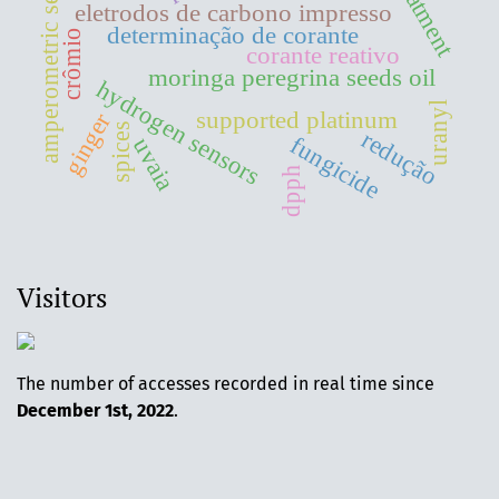
amperometric sensors
eletrodos de carbono impresso
determinação de corante
crômio
corante reativo
moringa peregrina seeds oil
hydrogen sensors
uranyl
supported platinum
ginger
spices
redução
fungicide
uvaia
dpph
Visitors
The number of accesses recorded in real time since
December 1st, 2022
.