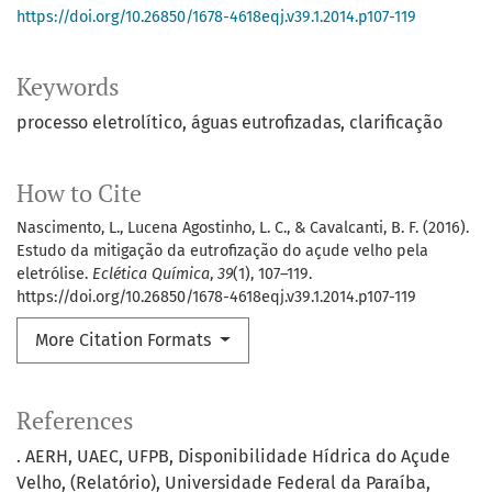
https://doi.org/10.26850/1678-4618eqj.v39.1.2014.p107-119
Keywords
processo eletrolítico
águas eutrofizadas
clarificação
How to Cite
Nascimento, L., Lucena Agostinho, L. C., & Cavalcanti, B. F. (2016).
Estudo da mitigação da eutrofização do açude velho pela
eletrólise.
Eclética Química
,
39
(1), 107–119.
https://doi.org/10.26850/1678-4618eqj.v39.1.2014.p107-119
More Citation Formats
References
. AERH, UAEC, UFPB, Disponibilidade Hídrica do Açude
Velho, (Relatório), Universidade Federal da Paraíba,