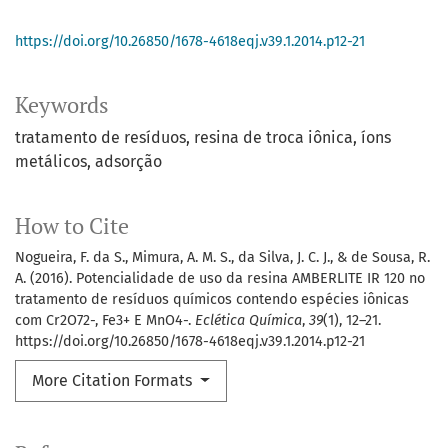
https://doi.org/10.26850/1678-4618eqj.v39.1.2014.p12-21
Keywords
tratamento de resíduos
resina de troca iônica
íons
metálicos
adsorção
How to Cite
Nogueira, F. da S., Mimura, A. M. S., da Silva, J. C. J., & de Sousa, R.
A. (2016). Potencialidade de uso da resina AMBERLITE IR 120 no
tratamento de resíduos químicos contendo espécies iônicas
com Cr2O72-, Fe3+ E MnO4-.
Eclética Química
,
39
(1), 12–21.
https://doi.org/10.26850/1678-4618eqj.v39.1.2014.p12-21
More Citation Formats