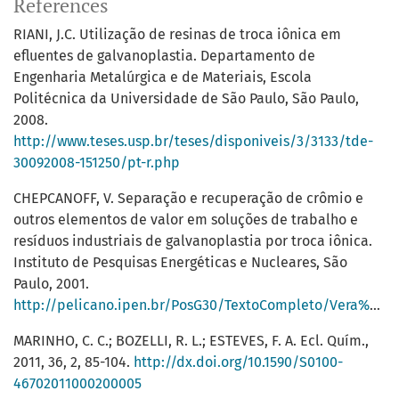
References
RIANI, J.C. Utilização de resinas de troca iônica em
efluentes de galvanoplastia. Departamento de
Engenharia Metalúrgica e de Materiais, Escola
Politécnica da Universidade de São Paulo, São Paulo,
2008.
http://www.teses.usp.br/teses/disponiveis/3/3133/tde-
30092008-151250/pt-r.php
CHEPCANOFF, V. Separação e recuperação de crômio e
outros elementos de valor em soluções de trabalho e
resíduos industriais de galvanoplastia por troca iônica.
Instituto de Pesquisas Energéticas e Nucleares, São
Paulo, 2001.
http://pelicano.ipen.br/PosG30/TextoCompleto/Vera%20Chepcanoff_M.pdf
MARINHO, C. C.; BOZELLI, R. L.; ESTEVES, F. A. Ecl. Quím.,
2011, 36, 2, 85-104.
http://dx.doi.org/10.1590/S0100-
46702011000200005