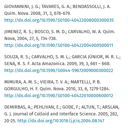
GIOVANNINI, J. G.; TAVARES, G. A.; BENDASSOLLI, J. A.
Quím. Nova. 2008, 31, 3, 676-679.
http://dx.doi.org/10.1590/S0100-40422008000300035
JIMENEZ, R. S.; BOSCO, S. M. D.; CARVALHO, W. A. Quím.
Nova, 2004, 27, 5, 734-738.
http://dx.doi.org/10.1590/S0100-40422004000500011
SOUZA, R. S.; CARVALHO, S. M. L.; GARCIA JÚNIOR, M. R. L.;
SENA, R. S. F. Acta Amazonica. 2009, 39, 3, 661 – 668.
http://dx.doi.org/10.1590/S0044-59672009000300022
MIMURA, A. M. S.; VIEIRA, T. V. A.; MARTELLI, P. B.
GORGULHO, H. F. Quím. Nova. 2010, 33, 6, 1279-1284.
http://dx.doi.org/10.1590/S0100-40422010000600012
DEMIRBAS, A.; PEHLIVAN, E.; GODE, F.; ALTUN, T.; ARSLAN,
G. J. Journal of Colloid and Interface Science. 2005, 282,
20-25.
http://dx.doi.org/10.1016/j.jcis.2004.08.147