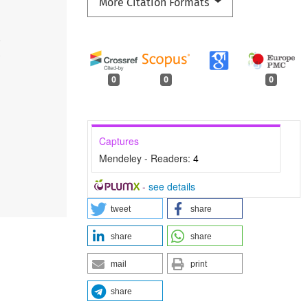
More Citation Formats
4
0
0
0
Captures
Mendeley - Readers:
4
-
see details
tweet
share
share
share
mail
print
share