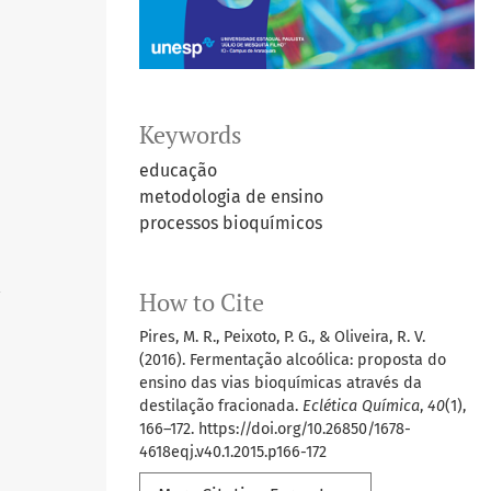
Keywords
educação
metodologia de ensino
processos bioquímicos
How to Cite
1
Pires, M. R., Peixoto, P. G., & Oliveira, R. V.
(2016). Fermentação alcoólica: proposta do
ensino das vias bioquímicas através da
destilação fracionada.
Eclética Química
,
40
(1),
166–172. https://doi.org/10.26850/1678-
4618eqj.v40.1.2015.p166-172