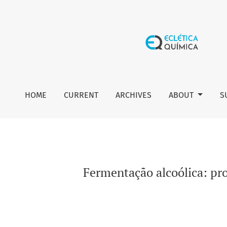
Fermentação alcoólica: proposta do ensino das vias bioquí
HOME
CURRENT
ARCHIVES
ABOUT
S
Fermentação alcoólica: pro