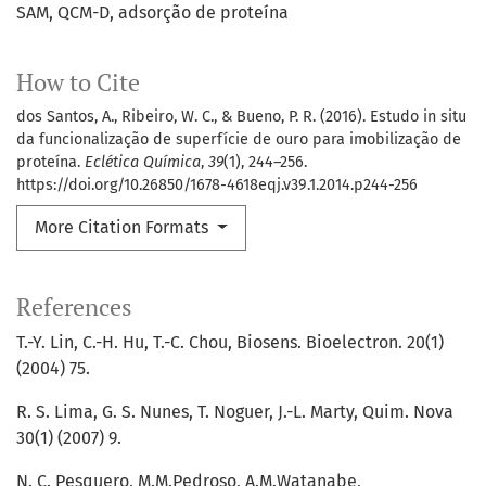
SAM
QCM-D
adsorção de proteína
How to Cite
dos Santos, A., Ribeiro, W. C., & Bueno, P. R. (2016). Estudo in situ
da funcionalização de superfície de ouro para imobilização de
proteína.
Eclética Química
,
39
(1), 244–256.
https://doi.org/10.26850/1678-4618eqj.v39.1.2014.p244-256
More Citation Formats
References
T.-Y. Lin, C.-H. Hu, T.-C. Chou, Biosens. Bioelectron. 20(1)
(2004) 75.
R. S. Lima, G. S. Nunes, T. Noguer, J.-L. Marty, Quim. Nova
30(1) (2007) 9.
N. C. Pesquero, M.M.Pedroso, A.M.Watanabe,