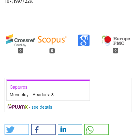
107(1997) 229.
0
0
0
Captures
Mendeley - Readers:
3
-
see details