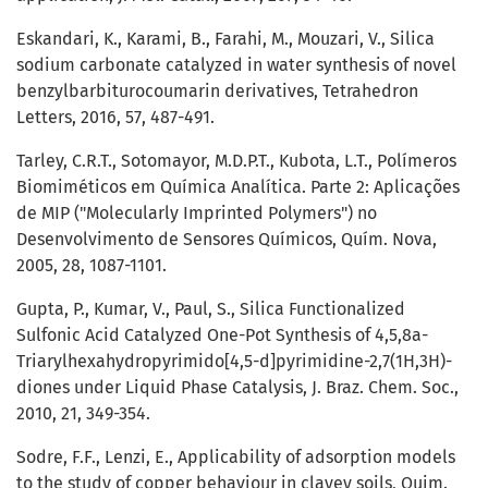
Eskandari, K., Karami, B., Farahi, M., Mouzari, V., Silica
sodium carbonate catalyzed in water synthesis of novel
benzylbarbiturocoumarin derivatives, Tetrahedron
Letters, 2016, 57, 487-491.
Tarley, C.R.T., Sotomayor, M.D.P.T., Kubota, L.T., Polímeros
Biomiméticos em Química Analítica. Parte 2: Aplicações
de MIP ("Molecularly Imprinted Polymers") no
Desenvolvimento de Sensores Químicos, Quím. Nova,
2005, 28, 1087-1101.
Gupta, P., Kumar, V., Paul, S., Silica Functionalized
Sulfonic Acid Catalyzed One-Pot Synthesis of 4,5,8a-
Triarylhexahydropyrimido[4,5-d]pyrimidine-2,7(1H,3H)-
diones under Liquid Phase Catalysis, J. Braz. Chem. Soc.,
2010, 21, 349-354.
Sodre, F.F., Lenzi, E., Applicability of adsorption models
to the study of copper behaviour in clayey soils, Quim.