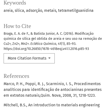
Keywords
areia
sílica
adsorção
metais
tetrametilguanidina
How to Cite
Braga, E. A. de F., & Batista Junior, A. C. (2016). Modificação
química de sílica gel obtida de areia e seu uso na remoção de
Cu2+, Zn2+, Mn2+.
Eclética Química
,
41
(1), 85–93.
https://doi.org/10.26850/1678-4618eqj.v41.1.2016.p85-93
More Citation Formats
References
Marco, P. H., Poppi, R. J., Scarminio, I. S., Procedimentos
analíticos para identificação de antocianinas presentes
em extratos naturais,Quim. Nova, 2008, 31, 1218-1223.
Mitchell, B.S., An introduction to materials engineering