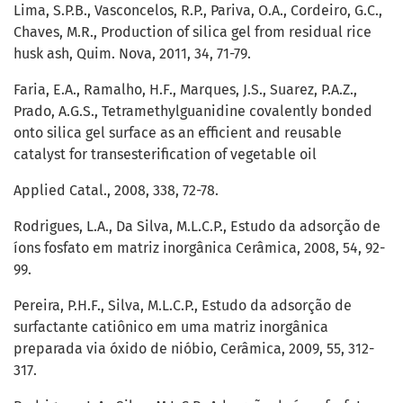
Lima, S.P.B., Vasconcelos, R.P., Pariva, O.A., Cordeiro, G.C.,
Chaves, M.R., Production of silica gel from residual rice
husk ash, Quim. Nova, 2011, 34, 71-79.
Faria, E.A., Ramalho, H.F., Marques, J.S., Suarez, P.A.Z.,
Prado, A.G.S., Tetramethylguanidine covalently bonded
onto silica gel surface as an efficient and reusable
catalyst for transesterification of vegetable oil
Applied Catal., 2008, 338, 72-78.
Rodrigues, L.A., Da Silva, M.L.C.P., Estudo da adsorção de
íons fosfato em matriz inorgânica Cerâmica, 2008, 54, 92-
99.
Pereira, P.H.F., Silva, M.L.C.P., Estudo da adsorção de
surfactante catiônico em uma matriz inorgânica
preparada via óxido de nióbio, Cerâmica, 2009, 55, 312-
317.