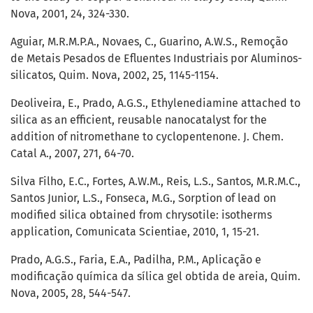
Nova, 2001, 24, 324-330.
Aguiar, M.R.M.P.A., Novaes, C., Guarino, A.W.S., Remoção
de Metais Pesados de Efluentes Industriais por Aluminos-
silicatos, Quim. Nova, 2002, 25, 1145-1154.
Deoliveira, E., Prado, A.G.S., Ethylenediamine attached to
silica as an efficient, reusable nanocatalyst for the
addition of nitromethane to cyclopentenone. J. Chem.
Catal A., 2007, 271, 64-70.
Silva Filho, E.C., Fortes, A.W.M., Reis, L.S., Santos, M.R.M.C.,
Santos Junior, L.S., Fonseca, M.G., Sorption of lead on
modified silica obtained from chrysotile: isotherms
application, Comunicata Scientiae, 2010, 1, 15-21.
Prado, A.G.S., Faria, E.A., Padilha, P.M., Aplicação e
modificação química da sílica gel obtida de areia, Quim.
Nova, 2005, 28, 544-547.