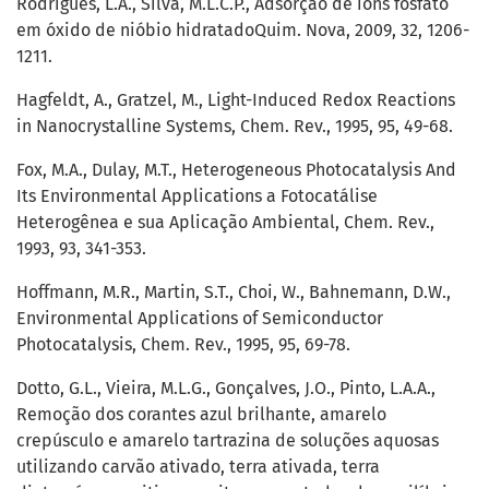
Rodrigues, L.A., Silva, M.L.C.P., Adsorção de íons fosfato
em óxido de nióbio hidratadoQuim. Nova, 2009, 32, 1206-
1211.
Hagfeldt, A., Gratzel, M., Light-Induced Redox Reactions
in Nanocrystalline Systems, Chem. Rev., 1995, 95, 49-68.
Fox, M.A., Dulay, M.T., Heterogeneous Photocatalysis And
Its Environmental Applications a Fotocatálise
Heterogênea e sua Aplicação Ambiental, Chem. Rev.,
1993, 93, 341-353.
Hoffmann, M.R., Martin, S.T., Choi, W., Bahnemann, D.W.,
Environmental Applications of Semiconductor
Photocatalysis, Chem. Rev., 1995, 95, 69-78.
Dotto, G.L., Vieira, M.L.G., Gonçalves, J.O., Pinto, L.A.A.,
Remoção dos corantes azul brilhante, amarelo
crepúsculo e amarelo tartrazina de soluções aquosas
utilizando carvão ativado, terra ativada, terra