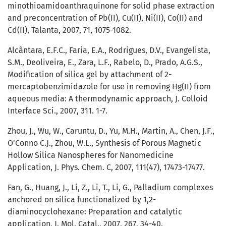
minothioamidoanthraquinone for solid phase extraction
and preconcentration of Pb(II), Cu(II), Ni(II), Co(II) and
Cd(II), Talanta, 2007, 71, 1075-1082.
Alcântara, E.F.C., Faria, E.A., Rodrigues, D.V., Evangelista,
S.M., Deoliveira, E., Zara, L.F., Rabelo, D., Prado, A.G.S.,
Modification of silica gel by attachment of 2-
mercaptobenzimidazole for use in removing Hg(II) from
aqueous media: A thermodynamic approach, J. Colloid
Interface Sci., 2007, 311. 1-7.
Zhou, J., Wu, W., Caruntu, D., Yu, M.H., Martin, A., Chen, J.F.,
O'Conno C.J., Zhou, W.L., Synthesis of Porous Magnetic
Hollow Silica Nanospheres for Nanomedicine
Application, J. Phys. Chem. C, 2007, 111(47), 17473-17477.
Fan, G., Huang, J., Li, Z., Li, T., Li, G., Palladium complexes
anchored on silica functionalized by 1,2-
diaminocyclohexane: Preparation and catalytic
application, J. Mol. Catal., 2007, 267, 34-40.