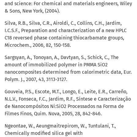
and science: For chemical and materials engineers, Wiley
& Sons, New York, (2004).
Silva, R.B., Silva, C.R., Airoldi, C., Collins, C.H., Jardim,
I.C.S.F., Preparation and characterization of a new HPLC
C18 reversed phase containing thiocarbamate groups,
Microchem., 2006, 82, 150-158.
Sargsyan, A., Tonoyan, A., Davtyan, S., Schick, C., The
amount of immobilized polymer in PMMA SiO2
nanocomposites determined from calorimetric data, Eur.
Polym. J., 2007, 43, 3113-3127.
Gouveia, P.S., Escote, M.T., Longo, E., Leite, E.R., Carreño,
N.L.V., Fonseca, F.C., Jardim, R.F., Síntese e Caracterização
de Nanocompósitos Ni:SiO2 Processados na Forma de
Filmes Finos, Quim. Nova, 2005, 28, 842-846.
Ngeontae, W., Aeungmaitrepirom, W., Tuntulani, T.,
Chemically modified silica gel with