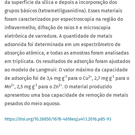
da superfície da sílica e depois a incorporação dos
grupos básicos (tetrametilguanidina). Esses materiais
foram caracterizados por espectroscopia na região do
infravermelho, difração de raios X e microscopia
eletrônica de varredura. A quantidade de metais
adsorvida foi determinada em um espectrômetro de
absorção atômica, e todas as amostras foram analisadas
em triplicata. Os resultados de adsorção foram ajustados
ao modelo de Langmuir. O valor máximo da capacidade
-1
2+
-1
de adsorção foi de 3,4 mg g
para o Cu
, 2,7 mg g
para o
2+
-1
2+
Mn
, 2,5 mg g
para o Zn
. O material produzido
apresentou uma boa capacidade de remoção de metais
pesados do meio aquoso.
https://doi.org/10.26850/1678-4618eqj.v41.1.2016.p85-93