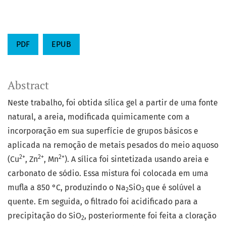
PDF
EPUB
Abstract
Neste trabalho, foi obtida sílica gel a partir de uma fonte
natural, a areia, modificada quimicamente com a
incorporação em sua superfície de grupos básicos e
aplicada na remoção de metais pesados do meio aquoso
2+
2+
2+
(Cu
, Zn
, Mn
). A sílica foi sintetizada usando areia e
carbonato de sódio. Essa mistura foi colocada em uma
mufla a 850 °C, produzindo o Na
SiO
que é solúvel a
2
3
quente. Em seguida, o filtrado foi acidificado para a
precipitação do SiO
, posteriormente foi feita a cloração
2