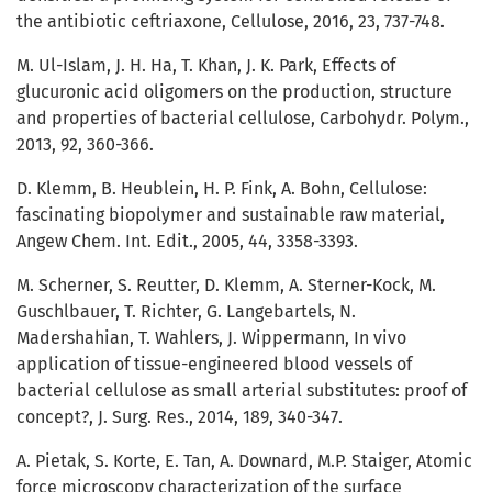
the antibiotic ceftriaxone, Cellulose, 2016, 23, 737-748.
M. Ul-Islam, J. H. Ha, T. Khan, J. K. Park, Effects of
glucuronic acid oligomers on the production, structure
and properties of bacterial cellulose, Carbohydr. Polym.,
2013, 92, 360-366.
D. Klemm, B. Heublein, H. P. Fink, A. Bohn, Cellulose:
fascinating biopolymer and sustainable raw material,
Angew Chem. Int. Edit., 2005, 44, 3358-3393.
M. Scherner, S. Reutter, D. Klemm, A. Sterner-Kock, M.
Guschlbauer, T. Richter, G. Langebartels, N.
Madershahian, T. Wahlers, J. Wippermann, In vivo
application of tissue-engineered blood vessels of
bacterial cellulose as small arterial substitutes: proof of
concept?, J. Surg. Res., 2014, 189, 340-347.
A. Pietak, S. Korte, E. Tan, A. Downard, M.P. Staiger, Atomic
force microscopy characterization of the surface