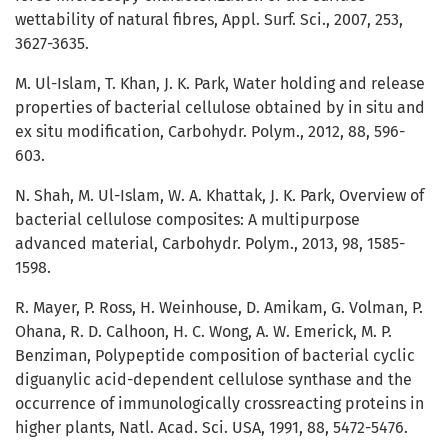
wettability of natural fibres, Appl. Surf. Sci., 2007, 253,
3627-3635.
M. Ul-Islam, T. Khan, J. K. Park, Water holding and release
properties of bacterial cellulose obtained by in situ and
ex situ modification, Carbohydr. Polym., 2012, 88, 596-
603.
N. Shah, M. Ul-Islam, W. A. Khattak, J. K. Park, Overview of
bacterial cellulose composites: A multipurpose
advanced material, Carbohydr. Polym., 2013, 98, 1585-
1598.
R. Mayer, P. Ross, H. Weinhouse, D. Amikam, G. Volman, P.
Ohana, R. D. Calhoon, H. C. Wong, A. W. Emerick, M. P.
Benziman, Polypeptide composition of bacterial cyclic
diguanylic acid-dependent cellulose synthase and the
occurrence of immunologically crossreacting proteins in
higher plants, Natl. Acad. Sci. USA, 1991, 88, 5472-5476.