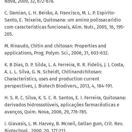
Nova, 2009, 32, 672-678.
C. Damian, L. H. Beirão, A. Francisco, M. L. P. Espirito-
Santo, E. Teixeira, Quitosana: um amino polissacarídio
com características funcionais, Alim. Nutr., 2005, 16, 195-
205.
M. Rinaudo, Chitin and chitosan: Properties and
applications, Prog. Polym. Sci., 2006, 31, 603-632.
K. B Dias, D. P. Silda, L. A. Ferreira, R. R. Fidelis, J. L Costa,
A. L. L. Silva, G. N. Scheidt, Chitinandchitosan:
Characteristics, uses and production current
perspectives, J. Biotech Biodivers., 2013, 4, 184-191.
H. S. R. C. Silva, K. S. C. R. Santos, E. I. Ferreira, Quitosana:
derivados hidrossolúveis, aplicações farmacêuticas e
avanços, Quim. Nova, 2006, 29, 776-785.
I. Giavasis, L. M. Harvey, B. Mcneil, Gellan gum, Crit. Rev.
Biotechnol., 2000, 20, 177-211.