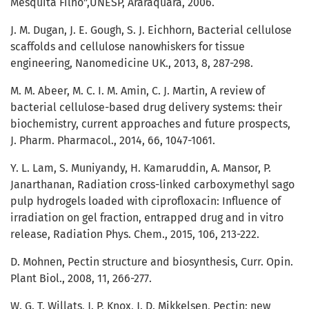
Mesquita Filho”,UNESP, Araraquara, 2006.
J. M. Dugan, J. E. Gough, S. J. Eichhorn, Bacterial cellulose
scaffolds and cellulose nanowhiskers for tissue
engineering, Nanomedicine UK., 2013, 8, 287-298.
M. M. Abeer, M. C. I. M. Amin, C. J. Martin, A review of
bacterial cellulose-based drug delivery systems: their
biochemistry, current approaches and future prospects,
J. Pharm. Pharmacol., 2014, 66, 1047-1061.
Y. L. Lam, S. Muniyandy, H. Kamaruddin, A. Mansor, P.
Janarthanan, Radiation cross-linked carboxymethyl sago
pulp hydrogels loaded with ciprofloxacin: Influence of
irradiation on gel fraction, entrapped drug and in vitro
release, Radiation Phys. Chem., 2015, 106, 213-222.
D. Mohnen, Pectin structure and biosynthesis, Curr. Opin.
Plant Biol., 2008, 11, 266-277.
W. G. T. Willats, J. P. Knox, J. D. Mikkelsen, Pectin: new