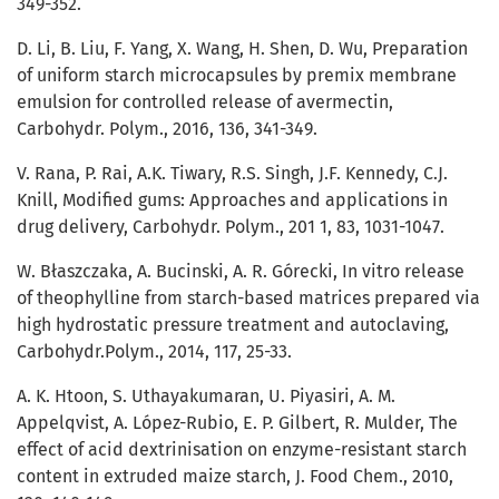
349-352.
D. Li, B. Liu, F. Yang, X. Wang, H. Shen, D. Wu, Preparation
of uniform starch microcapsules by premix membrane
emulsion for controlled release of avermectin,
Carbohydr. Polym., 2016, 136, 341-349.
V. Rana, P. Rai, A.K. Tiwary, R.S. Singh, J.F. Kennedy, C.J.
Knill, Modified gums: Approaches and applications in
drug delivery, Carbohydr. Polym., 201 1, 83, 1031-1047.
W. Błaszczaka, A. Bucinski, A. R. Górecki, In vitro release
of theophylline from starch-based matrices prepared via
high hydrostatic pressure treatment and autoclaving,
Carbohydr.Polym., 2014, 117, 25-33.
A. K. Htoon, S. Uthayakumaran, U. Piyasiri, A. M.
Appelqvist, A. López-Rubio, E. P. Gilbert, R. Mulder, The
effect of acid dextrinisation on enzyme-resistant starch
content in extruded maize starch, J. Food Chem., 2010,