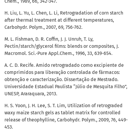
Chem., 1989, 66, 342-347.
H. Liu, L. Yu, L. Chen, L. Li, Retrogradation of corn starch
after thermal treatment at different temperatures,
Carbohydr. Polym., 2007, 69, 756-762.
M. L. Fishman, D. R. Coffin, J. J. Unruh, T. Ly,
Pectin/starch/glycerol films: blends or composites, J.
Macromol. Sci.-Pure Appl.Chem., 1996, 33, 639-654.
A. C. D. Recife. Amido retrogradado como excipiente de
comprimidos para liberação controlada de fármacos:
obtenção e caracterização. Dissertação de Mestrado.
Universidade Estadual Paulista “Júlio de Mesquita Filho”,
UNESP, Araraquara, 2013.
H. S. Yoon, J. H. Lee, S. T. Lim, Utilization of retrograded
waxy maize starch gels as tablet matrix for controlled
release of theophylline, Carbohydr. Polym., 2009, 76, 449-
453.