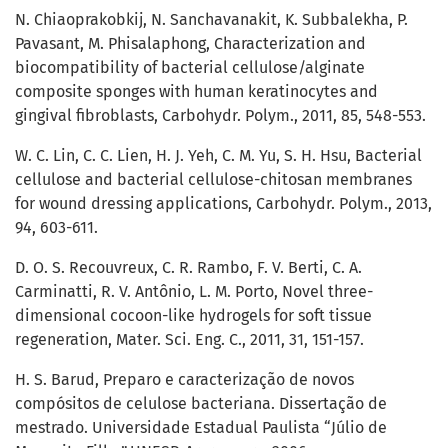
N. Chiaoprakobkij, N. Sanchavanakit, K. Subbalekha, P.
Pavasant, M. Phisalaphong, Characterization and
biocompatibility of bacterial cellulose/alginate
composite sponges with human keratinocytes and
gingival fibroblasts, Carbohydr. Polym., 2011, 85, 548-553.
W. C. Lin, C. C. Lien, H. J. Yeh, C. M. Yu, S. H. Hsu, Bacterial
cellulose and bacterial cellulose-chitosan membranes
for wound dressing applications, Carbohydr. Polym., 2013,
94, 603-611.
D. O. S. Recouvreux, C. R. Rambo, F. V. Berti, C. A.
Carminatti, R. V. Antônio, L. M. Porto, Novel three-
dimensional cocoon-like hydrogels for soft tissue
regeneration, Mater. Sci. Eng. C., 2011, 31, 151-157.
H. S. Barud, Preparo e caracterização de novos
compósitos de celulose bacteriana. Dissertação de
mestrado. Universidade Estadual Paulista “Júlio de