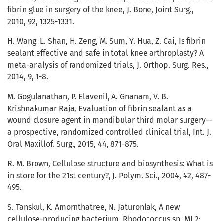
fibrin glue in surgery of the knee, J. Bone, Joint Surg.,
2010, 92, 1325-1331.
H. Wang, L. Shan, H. Zeng, M. Sum, Y. Hua, Z. Cai, Is fibrin
sealant effective and safe in total knee arthroplasty? A
meta-analysis of randomized trials, J. Orthop. Surg. Res.,
2014, 9, 1-8.
M. Gogulanathan, P. Elavenil, A. Gnanam, V. B.
Krishnakumar Raja, Evaluation of fibrin sealant as a
wound closure agent in mandibular third molar surgery—
a prospective, randomized controlled clinical trial, Int. J.
Oral Maxillof. Surg., 2015, 44, 871-875.
R. M. Brown, Cellulose structure and biosynthesis: What is
in store for the 21st century?, J. Polym. Sci., 2004, 42, 487-
495.
S. Tanskul, K. Amornthatree, N. Jaturonlak, A new
cellulose-producing bacterium, Rhodococcus sp. MI 2: