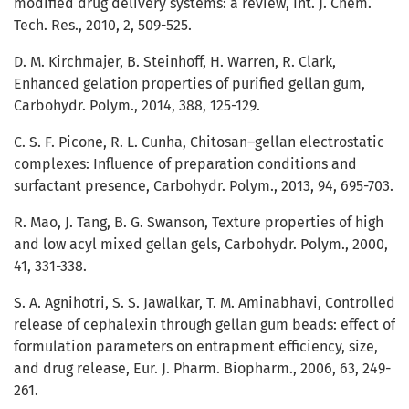
modified drug delivery systems: a review, Int. J. Chem.
Tech. Res., 2010, 2, 509-525.
D. M. Kirchmajer, B. Steinhoff, H. Warren, R. Clark,
Enhanced gelation properties of purified gellan gum,
Carbohydr. Polym., 2014, 388, 125-129.
C. S. F. Picone, R. L. Cunha, Chitosan–gellan electrostatic
complexes: Influence of preparation conditions and
surfactant presence, Carbohydr. Polym., 2013, 94, 695-703.
R. Mao, J. Tang, B. G. Swanson, Texture properties of high
and low acyl mixed gellan gels, Carbohydr. Polym., 2000,
41, 331-338.
S. A. Agnihotri, S. S. Jawalkar, T. M. Aminabhavi, Controlled
release of cephalexin through gellan gum beads: effect of
formulation parameters on entrapment efficiency, size,
and drug release, Eur. J. Pharm. Biopharm., 2006, 63, 249-
261.