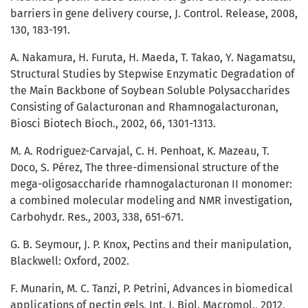
barriers in gene delivery course, J. Control. Release, 2008,
130, 183-191.
A. Nakamura, H. Furuta, H. Maeda, T. Takao, Y. Nagamatsu,
Structural Studies by Stepwise Enzymatic Degradation of
the Main Backbone of Soybean Soluble Polysaccharides
Consisting of Galacturonan and Rhamnogalacturonan,
Biosci Biotech Bioch., 2002, 66, 1301-1313.
M. A. Rodriguez-Carvajal, C. H. Penhoat, K. Mazeau, T.
Doco, S. Pérez, The three-dimensional structure of the
mega-oligosaccharide rhamnogalacturonan II monomer:
a combined molecular modeling and NMR investigation,
Carbohydr. Res., 2003, 338, 651-671.
G. B. Seymour, J. P. Knox, Pectins and their manipulation,
Blackwell: Oxford, 2002.
F. Munarin, M. C. Tanzi, P. Petrini, Advances in biomedical
applications of pectin gels, Int. J. Biol. Macromol., 2012,