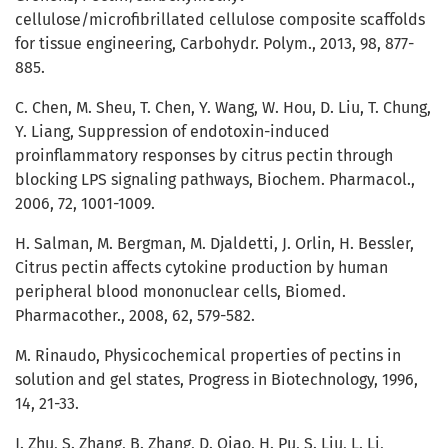
cellulose/microfibrillated cellulose composite scaffolds
for tissue engineering, Carbohydr. Polym., 2013, 98, 877-
885.
C. Chen, M. Sheu, T. Chen, Y. Wang, W. Hou, D. Liu, T. Chung,
Y. Liang, Suppression of endotoxin-induced
proinflammatory responses by citrus pectin through
blocking LPS signaling pathways, Biochem. Pharmacol.,
2006, 72, 1001-1009.
H. Salman, M. Bergman, M. Djaldetti, J. Orlin, H. Bessler,
Citrus pectin affects cytokine production by human
peripheral blood mononuclear cells, Biomed.
Pharmacother., 2008, 62, 579-582.
M. Rinaudo, Physicochemical properties of pectins in
solution and gel states, Progress in Biotechnology, 1996,
14, 21-33.
J. Zhu, S. Zhang, B. Zhang, D. Qiao, H. Pu, S. Liu, L. Li,