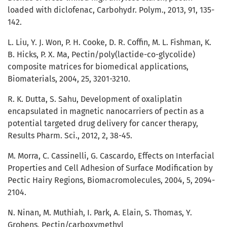
loaded with diclofenac, Carbohydr. Polym., 2013, 91, 135-
142.
L. Liu, Y. J. Won, P. H. Cooke, D. R. Coffin, M. L. Fishman, K.
B. Hicks, P. X. Ma, Pectin/poly(lactide-co-glycolide)
composite matrices for biomedical applications,
Biomaterials, 2004, 25, 3201-3210.
R. K. Dutta, S. Sahu, Development of oxaliplatin
encapsulated in magnetic nanocarriers of pectin as a
potential targeted drug delivery for cancer therapy,
Results Pharm. Sci., 2012, 2, 38-45.
M. Morra, C. Cassinelli, G. Cascardo, Effects on Interfacial
Properties and Cell Adhesion of Surface Modification by
Pectic Hairy Regions, Biomacromolecules, 2004, 5, 2094-
2104.
N. Ninan, M. Muthiah, I. Park, A. Elain, S. Thomas, Y.
Grohens, Pectin/carboxymethyl