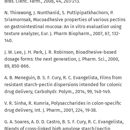
Bras. Cienc. Farm., 2008, 44, 203-213.
N. Thirawong, J. Nunthanid, S. Puttipipatkhachorn, P.
Sriamornsak, Mucoadhesive properties of various pectins
on gastrointestinal mucosa: An in vitro evaluation using
texture analyzer, Eur. J. Pharm Biopharm., 2007, 67, 132-
140.
J. W. Lee, J. H. Park, J. R. Robinson, Bioadhesive-based
dosage forms: the next generation, J. Pharm. Sci., 2000,
89, 850-866.
A. B. Meneguin, B. S. F. Cury, R. C. Evangelista, Films from
resistant starch-pectin dispersions intended for colonic
drug delivery, Carbohydr. Polym., 2014, 99, 140-149.
V. R. Sinha, R. Kumria, Polysaccharides in colon-specific
drug delivery, Int. J. Pharm., 2001, 224, 19-38.
G. A. Soares, A. D. D. Castro, B. S. F. Cury, R. C. Evangelista,
Blends of cross-linked high amylose starch/pectin