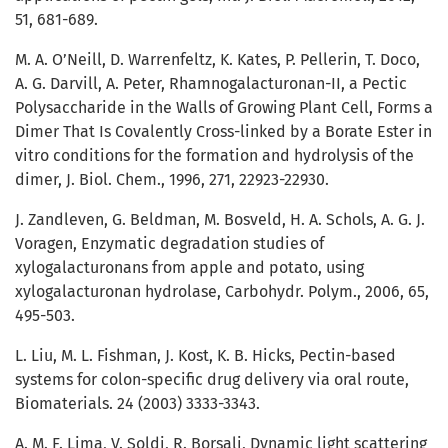
51, 681-689.
M. A. O’Neill, D. Warrenfeltz, K. Kates, P. Pellerin, T. Doco,
A. G. Darvill, A. Peter, Rhamnogalacturonan-II, a Pectic
Polysaccharide in the Walls of Growing Plant Cell, Forms a
Dimer That Is Covalently Cross-linked by a Borate Ester in
vitro conditions for the formation and hydrolysis of the
dimer, J. Biol. Chem., 1996, 271, 22923-22930.
J. Zandleven, G. Beldman, M. Bosveld, H. A. Schols, A. G. J.
Voragen, Enzymatic degradation studies of
xylogalacturonans from apple and potato, using
xylogalacturonan hydrolase, Carbohydr. Polym., 2006, 65,
495-503.
L. Liu, M. L. Fishman, J. Kost, K. B. Hicks, Pectin-based
systems for colon-specific drug delivery via oral route,
Biomaterials. 24 (2003) 3333-3343.
A. M. F. Lima, V. Soldi, R. Borsali, Dynamic light scattering