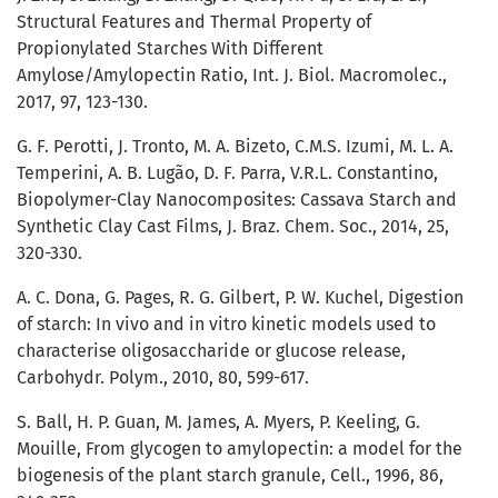
Structural Features and Thermal Property of
Propionylated Starches With Different
Amylose/Amylopectin Ratio, Int. J. Biol. Macromolec.,
2017, 97, 123-130.
G. F. Perotti, J. Tronto, M. A. Bizeto, C.M.S. Izumi, M. L. A.
Temperini, A. B. Lugão, D. F. Parra, V.R.L. Constantino,
Biopolymer-Clay Nanocomposites: Cassava Starch and
Synthetic Clay Cast Films, J. Braz. Chem. Soc., 2014, 25,
320-330.
A. C. Dona, G. Pages, R. G. Gilbert, P. W. Kuchel, Digestion
of starch: In vivo and in vitro kinetic models used to
characterise oligosaccharide or glucose release,
Carbohydr. Polym., 2010, 80, 599-617.
S. Ball, H. P. Guan, M. James, A. Myers, P. Keeling, G.
Mouille, From glycogen to amylopectin: a model for the
biogenesis of the plant starch granule, Cell., 1996, 86,