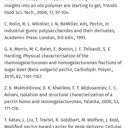
insights into an old polymer are starting to gel, Trends
Food Sci. Tech., 2006, 17, 97-104.
C. Rolin, R. L. Whistler, J. N. BeMiller, eds, Pectin, In
Industrial gums: polysaccharides and their derivates,
Academic Press: London, 3rd edn., 1993.
G. A. Morris, M. C. Ralet, E. Bonnin, J. F. Thibault, S. E.
Harding, Physical characterisation of the
rhamnogalacturonan and homogalacturonan fractions of
sugar beet (Beta vulgaris) pectin, Carbohydr. Polym.,
2010, 82, 1161-1167.
Z. K. Mukhiddinov, D. K. Khalikov, F. T. Abdusamiev, C. C.
Avloev, Isolation and structural characterization of a
pectin homo and ramnogalacturonan, Talanta, 2000, 53,
171-176.
T. Katav, L. Liu, T. Traitel, R. Goldbart, M. Wolfson, J. Kost,
Modified pectin-based carrier for gene delivery: Cellular