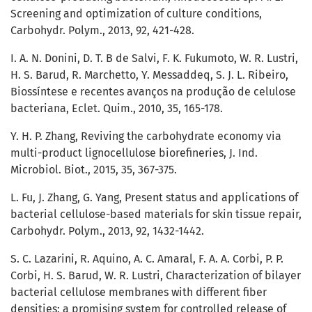
Screening and optimization of culture conditions,
Carbohydr. Polym., 2013, 92, 421-428.
I. A. N. Donini, D. T. B de Salvi, F. K. Fukumoto, W. R. Lustri,
H. S. Barud, R. Marchetto, Y. Messaddeq, S. J. L. Ribeiro,
Biossíntese e recentes avanços na produção de celulose
bacteriana, Eclet. Quim., 2010, 35, 165-178.
Y. H. P. Zhang, Reviving the carbohydrate economy via
multi-product lignocellulose biorefineries, J. Ind.
Microbiol. Biot., 2015, 35, 367-375.
L. Fu, J. Zhang, G. Yang, Present status and applications of
bacterial cellulose-based materials for skin tissue repair,
Carbohydr. Polym., 2013, 92, 1432-1442.
S. C. Lazarini, R. Aquino, A. C. Amaral, F. A. A. Corbi, P. P.
Corbi, H. S. Barud, W. R. Lustri, Characterization of bilayer
bacterial cellulose membranes with different fiber
densities: a promising system for controlled release of