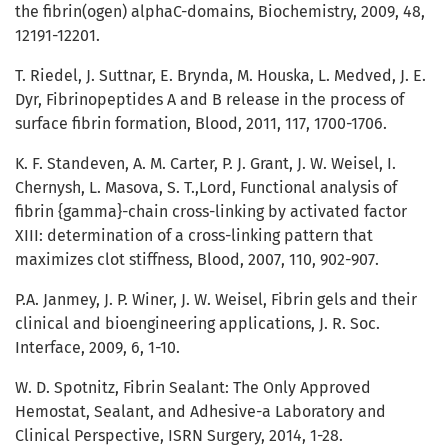
the fibrin(ogen) alphaC-domains, Biochemistry, 2009, 48,
12191-12201.
T. Riedel, J. Suttnar, E. Brynda, M. Houska, L. Medved, J. E.
Dyr, Fibrinopeptides A and B release in the process of
surface fibrin formation, Blood, 2011, 117, 1700-1706.
K. F. Standeven, A. M. Carter, P. J. Grant, J. W. Weisel, I.
Chernysh, L. Masova, S. T.,Lord, Functional analysis of
fibrin {gamma}-chain cross-linking by activated factor
XIII: determination of a cross-linking pattern that
maximizes clot stiffness, Blood, 2007, 110, 902-907.
P.A. Janmey, J. P. Winer, J. W. Weisel, Fibrin gels and their
clinical and bioengineering applications, J. R. Soc.
Interface, 2009, 6, 1-10.
W. D. Spotnitz, Fibrin Sealant: The Only Approved
Hemostat, Sealant, and Adhesive-a Laboratory and
Clinical Perspective, ISRN Surgery, 2014, 1-28.