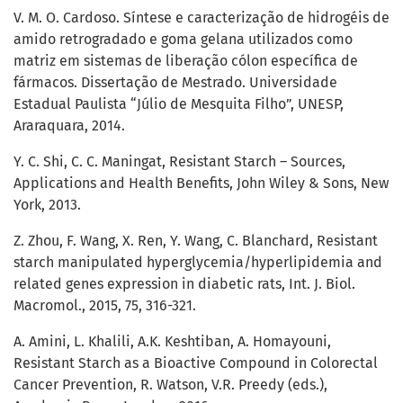
V. M. O. Cardoso. Síntese e caracterização de hidrogéis de
amido retrogradado e goma gelana utilizados como
matriz em sistemas de liberação cólon específica de
fármacos. Dissertação de Mestrado. Universidade
Estadual Paulista “Júlio de Mesquita Filho”, UNESP,
Araraquara, 2014.
Y. C. Shi, C. C. Maningat, Resistant Starch – Sources,
Applications and Health Benefits, John Wiley & Sons, New
York, 2013.
Z. Zhou, F. Wang, X. Ren, Y. Wang, C. Blanchard, Resistant
starch manipulated hyperglycemia/hyperlipidemia and
related genes expression in diabetic rats, Int. J. Biol.
Macromol., 2015, 75, 316-321.
A. Amini, L. Khalili, A.K. Keshtiban, A. Homayouni,
Resistant Starch as a Bioactive Compound in Colorectal
Cancer Prevention, R. Watson, V.R. Preedy (eds.),