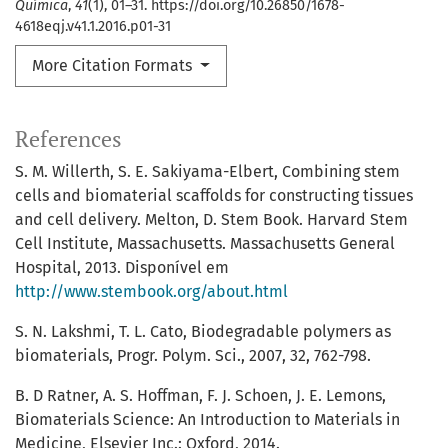
Química
,
41
(1), 01–31. https://doi.org/10.26850/1678-
4618eqj.v41.1.2016.p01-31
More Citation Formats
References
S. M. Willerth, S. E. Sakiyama-Elbert, Combining stem
cells and biomaterial scaffolds for constructing tissues
and cell delivery. Melton, D. Stem Book. Harvard Stem
Cell Institute, Massachusetts. Massachusetts General
Hospital, 2013. Disponível em
http://www.stembook.org/about.html
S. N. Lakshmi, T. L. Cato, Biodegradable polymers as
biomaterials, Progr. Polym. Sci., 2007, 32, 762-798.
B. D Ratner, A. S. Hoffman, F. J. Schoen, J. E. Lemons,
Biomaterials Science: An Introduction to Materials in
Medicine, Elsevier Inc.: Oxford, 2014.