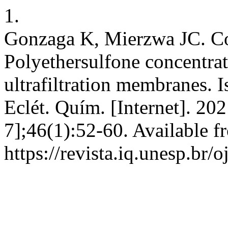
1.
Gonzaga K, Mierzwa JC. C
Polyethersulfone concentrat
ultrafiltration membranes. I
Eclét. Quím. [Internet]. 20
7];46(1):52-60. Available f
https://revista.iq.unesp.br/