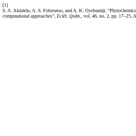
[1]
S. A. Akintelu, A. S. Folorunso, and A. K. Oyebamiji, “Phytochemical 
computational approaches”,
Eclét. Quím.
, vol. 46, no. 2, pp. 17–25, 