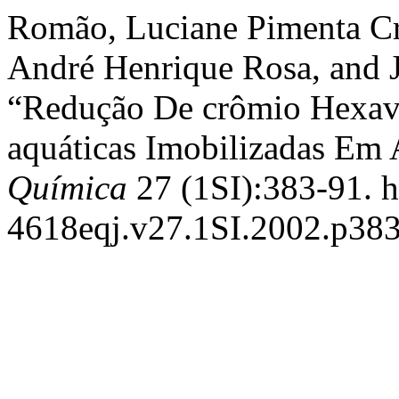
Romão, Luciane Pimenta Cr
André Henrique Rosa, and J
“Redução De crômio Hexava
aquáticas Imobilizadas Em 
Química
27 (1SI):383-91. h
4618eqj.v27.1SI.2002.p383