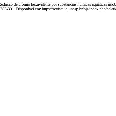
ão de crômio hexavalente por substâncias húmicas aquáticas imobil
-391. Disponível em: https://revista.iq.unesp.br/ojs/index.php/ecleti