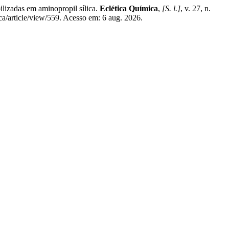
izadas em aminopropil sílica.
Eclética Química
,
[S. l.]
, v. 27, n.
ca/article/view/559. Acesso em: 6 aug. 2026.