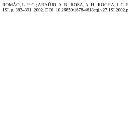
ROMÃO, L. P. C.; ARAÚJO, A. B.; ROSA, A. H.; ROCHA, J. C. Reduç
1SI, p. 383–391, 2002. DOI: 10.26850/1678-4618eqj.v27.1SI.2002.p383