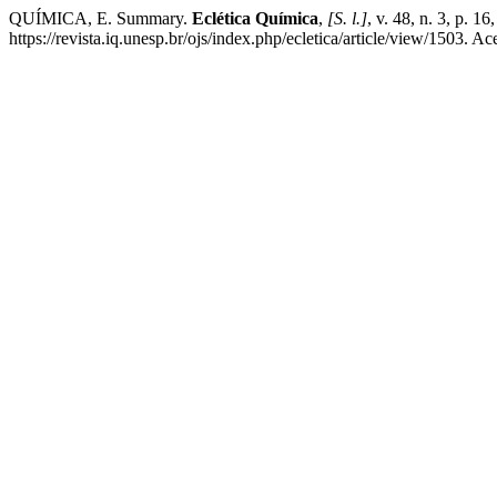
QUÍMICA, E. Summary.
Eclética Química
,
[S. l.]
, v. 48, n. 3, p. 1
https://revista.iq.unesp.br/ojs/index.php/ecletica/article/view/1503. A