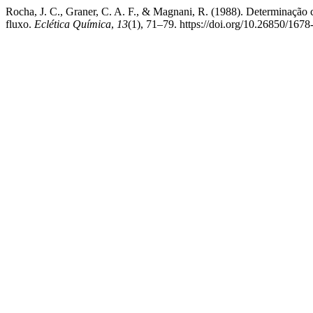
Rocha, J. C., Graner, C. A. F., & Magnani, R. (1988). Determinação c
fluxo.
Eclética Química
,
13
(1), 71–79. https://doi.org/10.26850/167