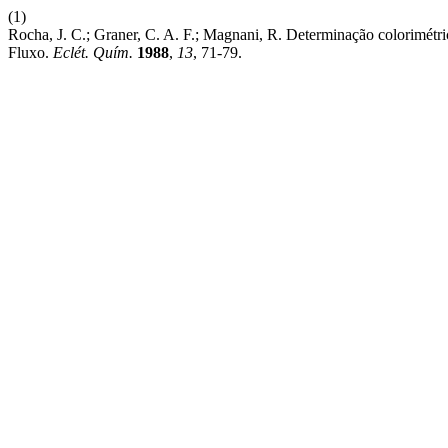
(1)
Rocha, J. C.; Graner, C. A. F.; Magnani, R. Determinação colorimét
Fluxo.
Eclét. Quím.
1988
,
13
, 71-79.