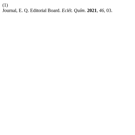
(1)
Journal, E. Q. Editorial Board.
Eclét. Quím.
2021
,
46
, 03.