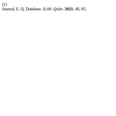
(1)
Journal, E. Q. Database.
Eclét. Quím.
2021
,
46
, 05.