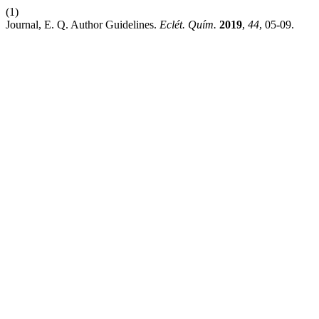
(1)
Journal, E. Q. Author Guidelines.
Eclét. Quím.
2019
,
44
, 05-09.