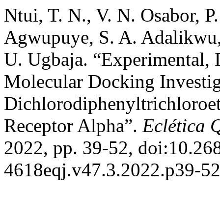
Ntui, T. N., V. N. Osabor, P.
Agwupuye, S. A. Adalikwu, 
U. Ugbaja. “Experimental, 
Molecular Docking Investig
Dichlorodiphenyltrichloro
Receptor Alpha”.
Eclética 
2022, pp. 39-52, doi:10.26
4618eqj.v47.3.2022.p39-52