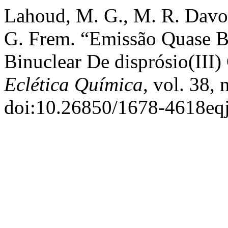
Lahoud, M. G., M. R. Davolo
G. Frem. “Emissão Quase 
Binuclear De disprósio(III)
Eclética Química
, vol. 38,
doi:10.26850/1678-4618eqj