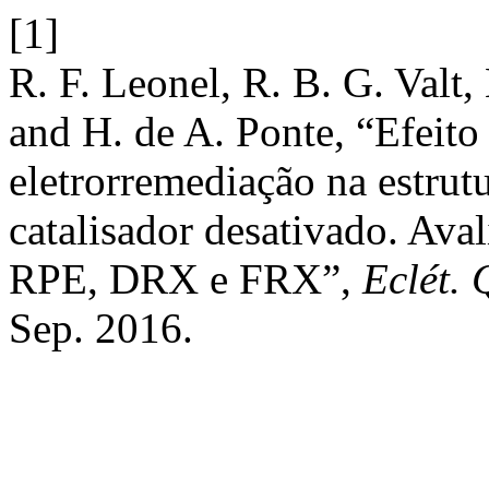
[1]
R. F. Leonel, R. B. G. Valt,
and H. de A. Ponte, “Efeito
eletrorremediação na estrut
catalisador desativado. Ava
RPE, DRX e FRX”,
Eclét. 
Sep. 2016.