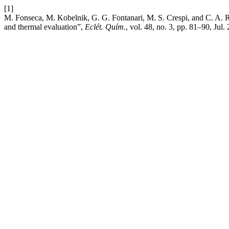
[1]
M. Fonseca, M. Kobelnik, G. G. Fontanari, M. S. Crespi, and C. A. Rib
and thermal evaluation”,
Eclét. Quím.
, vol. 48, no. 3, pp. 81–90, Jul.