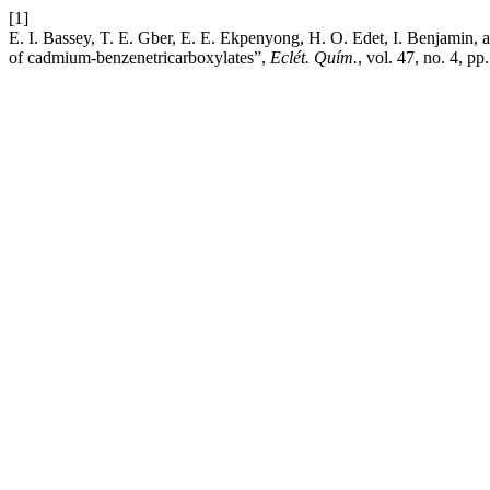
[1]
E. I. Bassey, T. E. Gber, E. E. Ekpenyong, H. O. Edet, I. Benjamin, 
of cadmium-benzenetricarboxylates”,
Eclét. Quím.
, vol. 47, no. 4, p