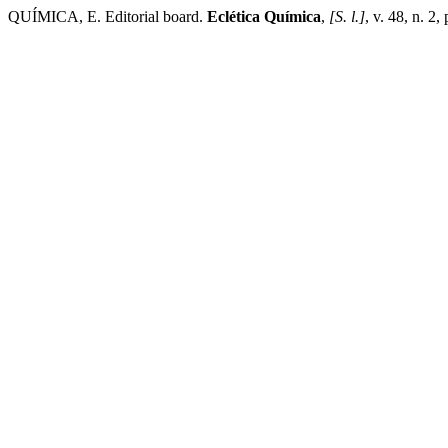
QUÍMICA, E. Editorial board.
Eclética Química
,
[S. l.]
, v. 48, n. 2