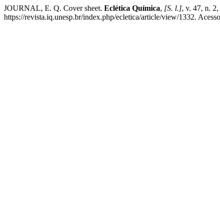
JOURNAL, E. Q. Cover sheet.
Eclética Química
,
[S. l.]
, v. 47, n. 
https://revista.iq.unesp.br/index.php/ecletica/article/view/1332. Acess