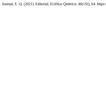
Journal, E. Q. (2021). Editorial.
Eclética Química
,
46
(1SI), 04. http