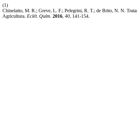
(1)
Chinelatto, M. R.; Greve, L. F.; Pelegrini, R. T.; de Brito, N. N. T
Agricultura.
Eclét. Quím.
2016
,
40
, 141-154.