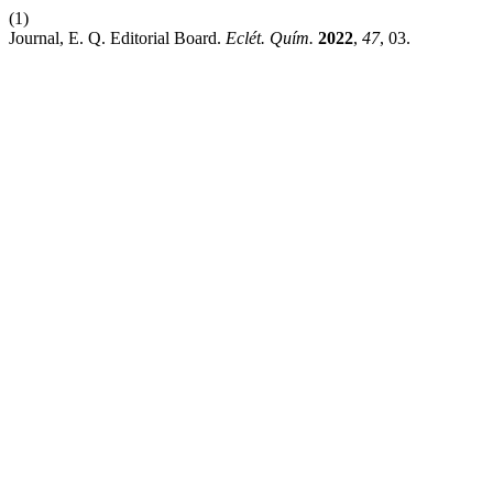
(1)
Journal, E. Q. Editorial Board.
Eclét. Quím.
2022
,
47
, 03.