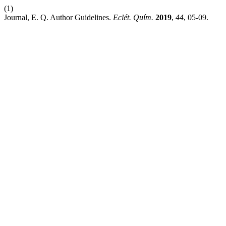
(1)
Journal, E. Q. Author Guidelines.
Eclét. Quím.
2019
,
44
, 05-09.