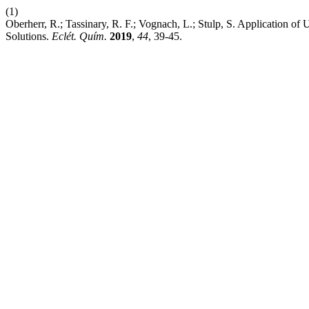
(1)
Oberherr, R.; Tassinary, R. F.; Vognach, L.; Stulp, S. Application of
Solutions.
Eclét. Quím.
2019
,
44
, 39-45.