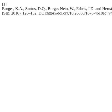
[1]
Borges, K.A., Santos, D.Q., Borges Neto, W., Fabris, J.D. and Hernán
(Sep. 2016), 126–132. DOI:https://doi.org/10.26850/1678-4618eqj.v