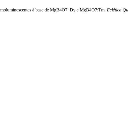
s termoluminescentes à base de MgB4O7: Dy e MgB4O7:Tm.
Eclética Q